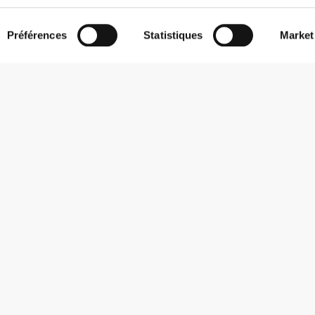
Préférences
Statistiques
Market
S'abonner à la Newsletter
Reçois des actualités et des promotions dans ta boîte mail.
S'abonner