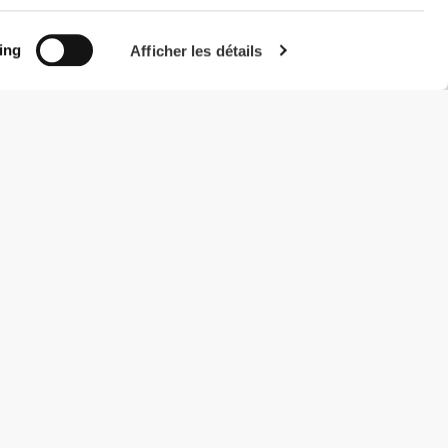
ing
Afficher les détails
#ExceedYourself
Modes de paiement