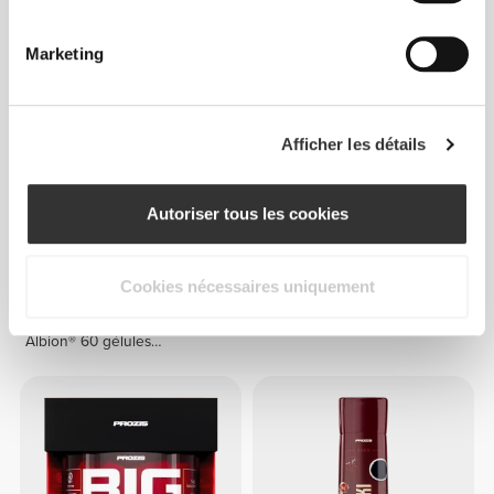
Drink 800 g
Marketing
Afficher les détails
Autoriser tous les cookies
Cookies nécessaires uniquement
CHF 12.90
CHF 11.85
Bisglycinate de Magnésium
L-glutamine 300 g
Albion® 60 gélules
végétaliennes