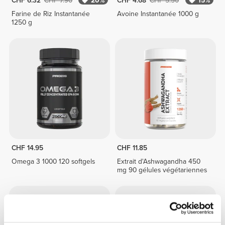
CHF 6.32
CHF 7.90
20%
CHF 4.68
CHF 5.50
15%
Farine de Riz Instantanée
Avoine Instantanée 1000 g
1250 g
CHF 14.95
CHF 11.85
Omega 3 1000 120 softgels
Extrait d'Ashwagandha 450
mg 90 gélules végétariennes