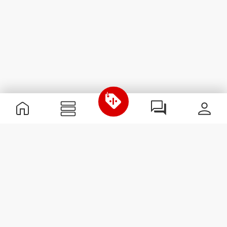
Informations utiles
Rejoignez notre équipe
Devient Partenaire
Termes & Conditions
Service Clients
S'abonner à la Newsletter
Reçois des actualités et des