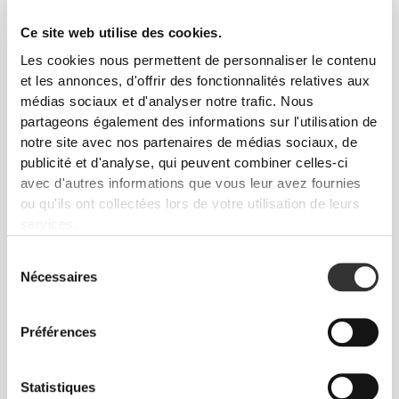
Ce site web utilise des cookies.
Les cookies nous permettent de personnaliser le contenu
et les annonces, d'offrir des fonctionnalités relatives aux
médias sociaux et d'analyser notre trafic. Nous
partageons également des informations sur l'utilisation de
CHF 38.70
CHF 15.00
notre site avec nos partenaires de médias sociaux, de
Créatine MicronPure 300 g
Mélatonine 1,9 mg 90 gélules
publicité et d'analyse, qui peuvent combiner celles-ci
avec d'autres informations que vous leur avez fournies
ou qu'ils ont collectées lors de votre utilisation de leurs
services.
Sélection
Nécessaires
du
consentement
Préférences
CHF 34.80
CHF 14.95
Statistiques
Créatine Creapure® 300 g
Energy IsoCarb - Isotonic