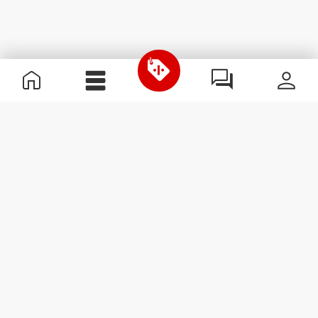
Informations utiles
Rejoignez notre équipe
Devient Partenaire
Termes & Conditions
Service Clients
S'abonner à la Newsletter
Reçois des actualités et des
promotions dans ta boîte
mail.
S'abonner
#ExceedYourself