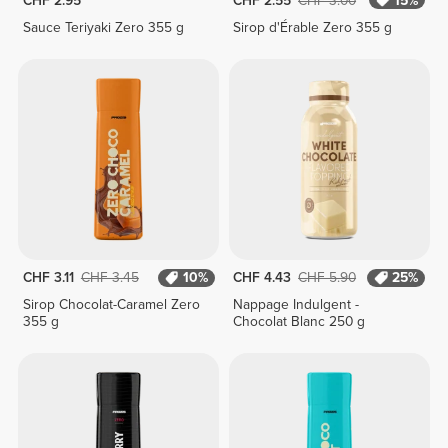
CHF 2.95
CHF 2.55
CHF 3.00
15%
Sauce Teriyaki Zero 355 g
Sirop d'Érable Zero 355 g
CHF 3.11
CHF 3.45
10%
CHF 4.43
CHF 5.90
25%
Sirop Chocolat-Caramel Zero
Nappage Indulgent -
355 g
Chocolat Blanc 250 g