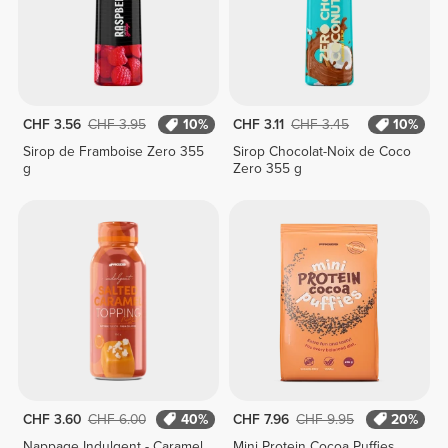
CHF 3.56
CHF 3.95
10%
CHF 3.11
CHF 3.45
10%
Sirop de Framboise Zero 355
Sirop Chocolat-Noix de Coco
g
Zero 355 g
CHF 3.60
CHF 6.00
40%
CHF 7.96
CHF 9.95
20%
Nappage Indulgent - Caramel
Mini Protein Cocoa Puffies