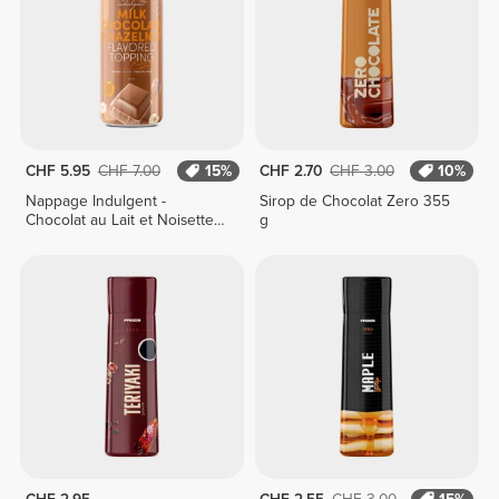
CHF 5.95
CHF 7.00
15%
CHF 2.70
CHF 3.00
10%
Nappage Indulgent -
Sirop de Chocolat Zero 355
Chocolat au Lait et Noisette
g
250 g