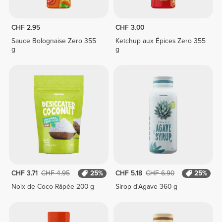
CHF 2.95
CHF 3.00
Sauce Bolognaise Zero 355
Ketchup aux Épices Zero 355
g
g
CHF 3.71
CHF 4.95
25%
CHF 5.18
CHF 6.90
25%
Noix de Coco Râpée 200 g
Sirop d'Agave 360 g