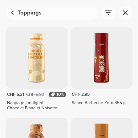
Toppings
CHF 5.31
CHF 5.90
10%
CHF 2.95
Nappage Indulgent -
Sauce Barbecue Zero 355 g
Chocolat Blanc et Noisette
250 g