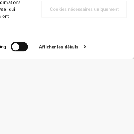
formations
yse, qui
Cookies nécessaires uniquement
s ont
ing
Afficher les détails
#ExceedYourself