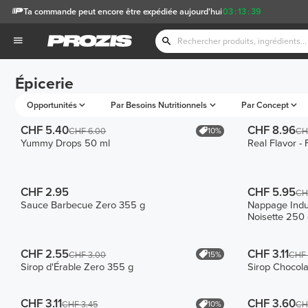
Ta commande peut encore être expédiée aujourd'hui
03
:
13
:
39
Épicerie
Opportunités
Par Besoins Nutritionnels
Par Concept
CHF 5.40
CHF 8.96
10%
CHF 6.00
CH
Yummy Drops 50 ml
Real Flavor -
CHF 2.95
CHF 5.95
CH
Sauce Barbecue Zero 355 g
Nappage Indul
Noisette 250 
CHF 2.55
CHF 3.11
15%
CHF 3.00
CHF 
Sirop d'Érable Zero 355 g
Sirop Chocol
CHF 3.11
CHF 3.60
10%
CHF 3.45
CH