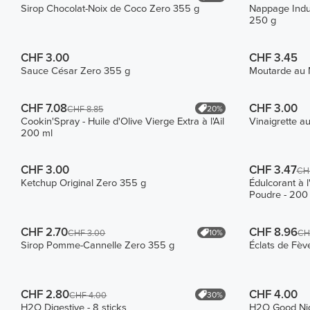
Sirop Chocolat-Noix de Coco Zero 355 g
Nappage Indu
250 g
CHF 3.00
CHF 3.45
Sauce César Zero 355 g
Moutarde au 
CHF 7.08
CHF 3.00
20%
CHF 8.85
Cookin'Spray - Huile d'Olive Vierge Extra à l'Ail
Vinaigrette a
200 ml
CHF 3.00
CHF 3.47
CH
Ketchup Original Zero 355 g
Édulcorant à l
Poudre - 200
CHF 2.70
CHF 8.96
10%
CHF 3.00
CHF
Sirop Pomme-Cannelle Zero 355 g
Éclats de Fèv
CHF 2.80
CHF 4.00
30%
CHF 4.00
H2O Digestive - 8 sticks
H2O Good Nigh