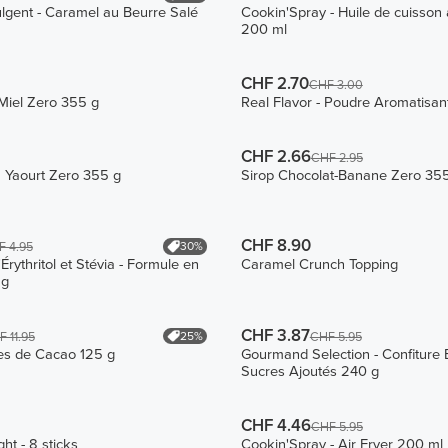
lgent - Caramel au Beurre Salé
Cookin'Spray - Huile de cuisson
200 ml
CHF 2.70
CHF 3.00
Miel Zero 355 g
Real Flavor - Poudre Aromatisant
CHF 2.66
CHF 2.95
u Yaourt Zero 355 g
Sirop Chocolat-Banane Zero 35
CHF 8.90
30%
F 4.95
'Érythritol et Stévia - Formule en
Caramel Crunch Topping
 g
CHF 3.87
25%
 11.95
CHF 5.95
es de Cacao 125 g
Gourmand Selection - Confiture 
Sucres Ajoutés 240 g
CHF 4.46
CHF 5.95
t - 8 sticks
Cookin'Spray - Air Fryer 200 ml