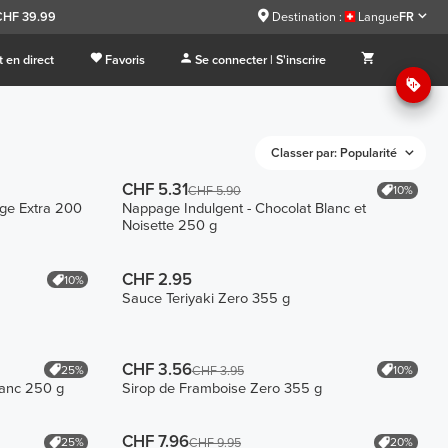
 CHF 39.99
Destination :
Langue
FR
 en direct
Favoris
Se connecter | S'inscrire
Classer par: Popularité
CHF 5.31
10%
CHF 5.90
rge Extra 200
Nappage Indulgent - Chocolat Blanc et
Noisette 250 g
CHF 2.95
10%
Sauce Teriyaki Zero 355 g
CHF 3.56
25%
10%
CHF 3.95
lanc 250 g
Sirop de Framboise Zero 355 g
CHF 7.96
25%
20%
CHF 9.95