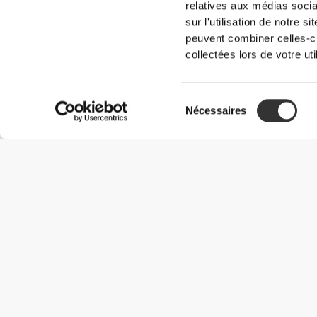
relatives aux médias socia
sur l'utilisation de notre 
peuvent combiner celles-ci
collectées lors de votre uti
Sélection
Nécessaires
du
consentement
Informations utiles
Rejoignez notre équipe
Devient Partenaire
Termes & Conditions
Service Clients