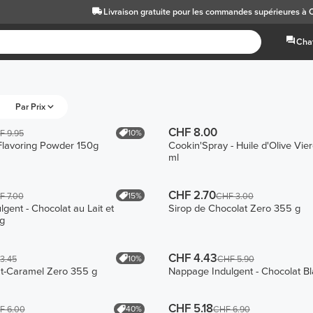
Livraison gratuite
pour les commandes supérieures à
Chat
Par Prix
CHF 8.00
10%
F 9.95
 Flavoring Powder 150g
Cookin'Spray - Huile d'Olive Vie
ml
CHF 2.70
15%
F 7.00
CHF 3.00
gent - Chocolat au Lait et
Sirop de Chocolat Zero 355 g
g
CHF 4.43
10%
3.45
CHF 5.90
at-Caramel Zero 355 g
Nappage Indulgent - Chocolat B
CHF 5.18
40%
F 6.00
CHF 6.90