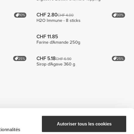
CHF 2.80
10%
30%
CHF 4.00
H2O Immune - 8 sticks
CHF 11.85
Farine d'Amande 250g
CHF 5.18
25%
25%
CHF 6.90
Sirop d'Agave 360 g
Autoriser tous les cookies
ionnalités