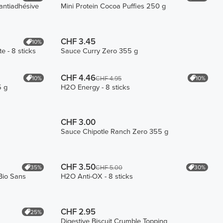
 antiadhésive
Mini Protein Cocoa Puffies 250 g
CHF 3.45
10%
e - 8 sticks
Sauce Curry Zero 355 g
CHF 4.46
10%
10%
CHF 4.95
5 g
H2O Energy - 8 sticks
CHF 3.00
Sauce Chipotle Ranch Zero 355 g
CHF 3.50
35%
30%
CHF 5.00
Bio Sans
H2O Anti-OX - 8 sticks
CHF 2.95
25%
Digestive Biscuit Crumble Topping