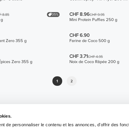
CHF 8.96
35%
 8.85
CHF 9.95
 g
Mini Protein Puffies 250 g
CHF 6.90
ant Zero 355 g
Farine de Coco 500 g
CHF 3.71
CHF 4.95
Épices Zero 355 g
Noix de Coco Râpée 200 g
1
2
okies.
t de personnaliser le contenu et les annonces, d'offrir des fonct