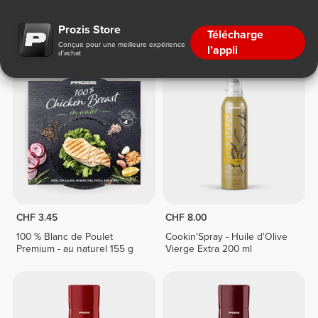
Prêt-à-Cuisiner
Prozis Store
Télécharge
Conçue pour une meilleure expérience
l’appli
d'achat
CHF 3.45
CHF 8.00
100 % Blanc de Poulet
Cookin'Spray - Huile d'Olive
Premium - au naturel 155 g
Vierge Extra 200 ml