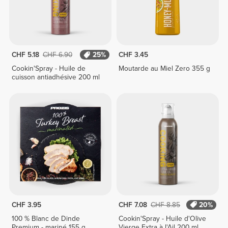
CHF 5.18
CHF 6.90
25%
CHF 3.45
Cookin'Spray - Huile de
Moutarde au Miel Zero 355 g
cuisson antiadhésive 200 ml
CHF 3.95
CHF 7.08
CHF 8.85
20%
100 % Blanc de Dinde
Cookin'Spray - Huile d'Olive
Premium - mariné 155 g
Vierge Extra à l'Ail 200 ml