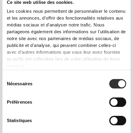
Ce site web utilise des cookies.
Les cookies nous permettent de personnaliser le contenu
et les annonces, d'offrir des fonctionnalités relatives aux
médias sociaux et d'analyser notre trafic. Nous
CHF 2.95
CHF 3.50
partageons également des informations sur l'utilisation de
Riz de Konjac 270 g
4 x Fonds de Pizza Ultra-Fins
notre site avec nos partenaires de médias sociaux, de
publicité et d'analyse, qui peuvent combiner celles-ci
avec d'autres informations que vous leur avez fournies
ou qu'ils ont collectées lors de votre utilisation de leurs
services.
Sélection
Nécessaires
du
consentement
Préférences
CHF 13.46
CHF 14.95
10%
CHF 3.00
Omelette Protéinée de Blanc
Ketchup Original Zero 355 g
Statistiques
d'Œuf - Classique 400 g