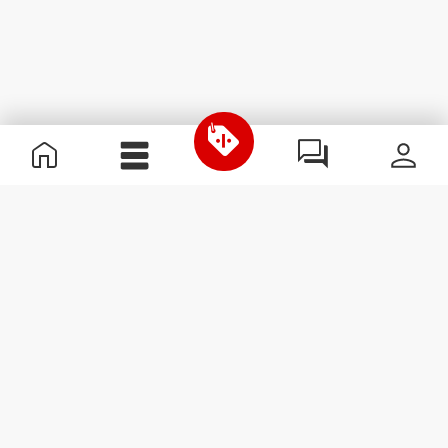
Informations utiles
Rejoignez notre équipe
Devient Partenaire
Termes & Conditions
Service Clients
S'abonner à la Newsletter
Reçois des actualités et des
promotions dans ta boîte
mail.