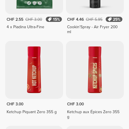
CHF 2.55
CHF 3.00
15%
CHF 4.46
CHF 5.95
25%
4 x Piadina Ultra-Fine
Cookin'Spray - Air Fryer 200
ml
CHF 3.00
CHF 3.00
Ketchup Piquant Zero 355 g
Ketchup aux Épices Zero 355
g