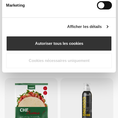
Marketing
Afficher les détails
Autoriser tous les cookies
CHF 3.00
CHF 7.85
Cookies nécessaires uniquement
Sauce Chipotle Ranch Zero
Summer Truffle - Gnocchi
355 g
Gourmet 500 g