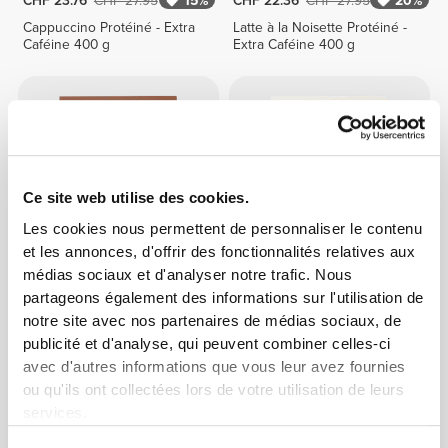
CHF 23.76
CHF 27.95
15%
CHF 22.36
CHF 27.95
20%
Cappuccino Protéiné - Extra
Latte à la Noisette Protéiné -
Caféine 400 g
Extra Caféine 400 g
Ce site web utilise des cookies.
Les cookies nous permettent de personnaliser le contenu
et les annonces, d'offrir des fonctionnalités relatives aux
médias sociaux et d'analyser notre trafic. Nous
CHF 22.36
CHF 27.95
20%
CHF 22.36
CHF 27.95
20%
partageons également des informations sur l'utilisation de
notre site avec nos partenaires de médias sociaux, de
Mocaccino Protéiné - Extra
Latte Protéiné 400 g
Caféine 400 g
publicité et d'analyse, qui peuvent combiner celles-ci
avec d'autres informations que vous leur avez fournies
ou qu'ils ont collectées lors de votre utilisation de leurs
services.