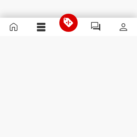
Informations utiles
Rejoignez notre équipe
Devient Partenaire
Termes & Conditions
Service Clients
S'abonner à la Newsletter
Reçois des actualités et des
promotions dans ta boîte
mail.
S'abonner
#ExceedYourself