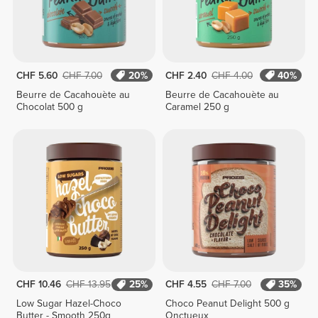
CHF 5.60
CHF 7.00
20%
CHF 2.40
CHF 4.00
40%
Beurre de Cacahouète au
Beurre de Cacahouète au
Chocolat 500 g
Caramel 250 g
CHF 10.46
CHF 13.95
25%
CHF 4.55
CHF 7.00
35%
Low Sugar Hazel-Choco
Choco Peanut Delight 500 g
Butter - Smooth 250g
Onctueux