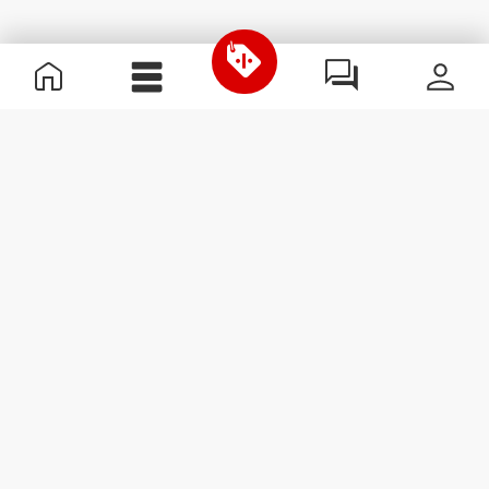
Informations utiles
Rejoignez notre équipe
Devient Partenaire
Termes & Conditions
Service Clients
S'abonner à la Newsletter
Reçois des actualités et des
promotions dans ta boîte
mail.
S'abonner
#ExceedYourself