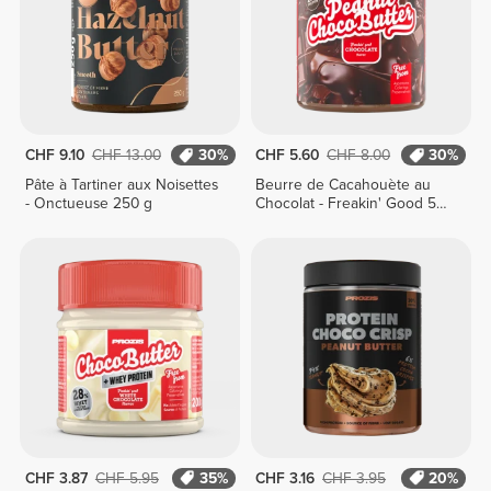
CHF 9.10
CHF 13.00
30%
CHF 5.60
CHF 8.00
30%
Pâte à Tartiner aux Noisettes
Beurre de Cacahouète au
- Onctueuse 250 g
Chocolat - Freakin' Good 500
g
CHF 3.87
CHF 5.95
35%
CHF 3.16
CHF 3.95
20%