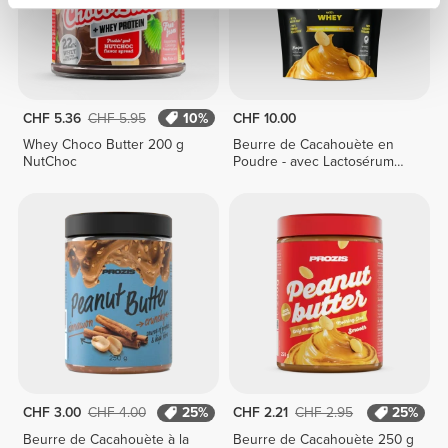
CHF 5.36
CHF 5.95
10%
CHF 10.00
Whey Choco Butter 200 g
Beurre de Cacahouète en
NutChoc
Poudre - avec Lactosérum
400 g
CHF 3.00
CHF 4.00
25%
CHF 2.21
CHF 2.95
25%
Beurre de Cacahouète à la
Beurre de Cacahouète 250 g