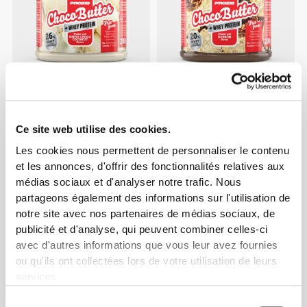
CHF 4.76
CHF 5.95
20%
CHF 3.87
CHF 5.95
35%
Whey Choco Butter 200 g -
Whey Choco Butter 200 g -
Chocolat Blanc-Noix de Coco
Bonbon au Chocolat
Ce site web utilise des cookies.
Les cookies nous permettent de personnaliser le contenu
et les annonces, d'offrir des fonctionnalités relatives aux
médias sociaux et d'analyser notre trafic. Nous
partageons également des informations sur l'utilisation de
notre site avec nos partenaires de médias sociaux, de
publicité et d'analyse, qui peuvent combiner celles-ci
avec d'autres informations que vous leur avez fournies
ou qu'ils ont collectées lors de votre utilisation de leurs
services.
CHF 3.20
CHF 4.00
20%
CHF 5.60
CHF 7.00
20%
Sélection