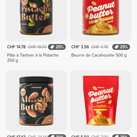
CHF 14.78
CHF 19.70
25%
CHF 3.56
CHF 4.75
25%
Pâte à Tartiner à la Pistache
Beurre de Cacahouète 500 g
250 g