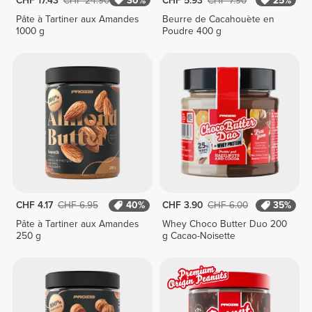
CHF 17.43
CHF 24.90
30%
CHF 5.93
CHF 7.90
25%
Pâte à Tartiner aux Amandes
Beurre de Cacahouète en
1000 g
Poudre 400 g
CHF 4.17
CHF 6.95
40%
CHF 3.90
CHF 6.00
35%
Pâte à Tartiner aux Amandes
Whey Choco Butter Duo 200
250 g
g Cacao-Noisette