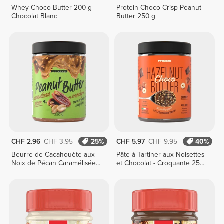
Whey Choco Butter 200 g -
Protein Choco Crisp Peanut
Chocolat Blanc
Butter 250 g
CHF 2.96
CHF 3.95
25%
CHF 5.97
CHF 9.95
40%
Beurre de Cacahouète aux
Pâte à Tartiner aux Noisettes
Noix de Pécan Caramélisées
et Chocolat - Croquante 250
250 g
g