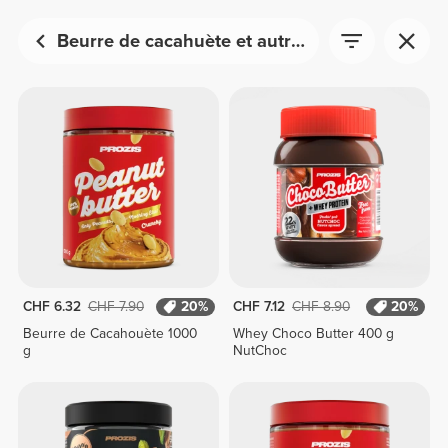
Beurre de cacahuète et autres
CHF 6.32
CHF 7.90
20%
CHF 7.12
CHF 8.90
20%
Beurre de Cacahouète 1000
Whey Choco Butter 400 g
g
NutChoc