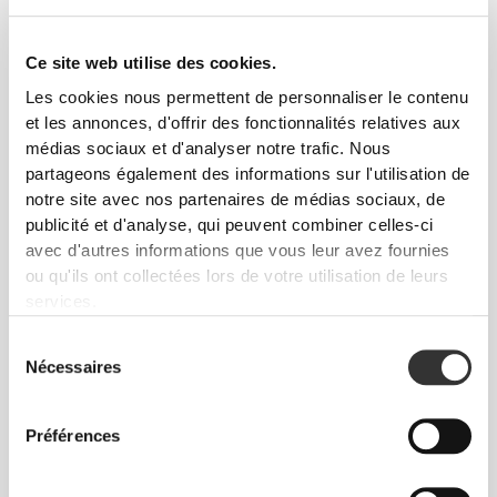
Ce site web utilise des cookies.
Les cookies nous permettent de personnaliser le contenu
et les annonces, d'offrir des fonctionnalités relatives aux
médias sociaux et d'analyser notre trafic. Nous
CHF 4.46
CHF 4.95
10%
CHF 2.84
CHF 3.55
20%
partageons également des informations sur l'utilisation de
notre site avec nos partenaires de médias sociaux, de
3 x Zero Protein Chips 25 g
2 x Nachos Protéinés Zero -
Cheddar 25 g
publicité et d'analyse, qui peuvent combiner celles-ci
avec d'autres informations que vous leur avez fournies
ou qu'ils ont collectées lors de votre utilisation de leurs
INDISPONIBLE
services.
Sélection
Nécessaires
du
consentement
Préférences