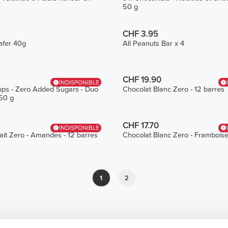
50 g
CHF 3.95
afer 40g
All Peanuts Bar x 4
CHF 19.90
INDISPONIBLE
ops - Zero Added Sugars - Duo
Chocolat Blanc Zero - 12 barres
50 g
CHF 17.70
INDISPONIBLE
ait Zero - Amandes - 12 barres
Chocolat Blanc Zero - Framboise
1
2