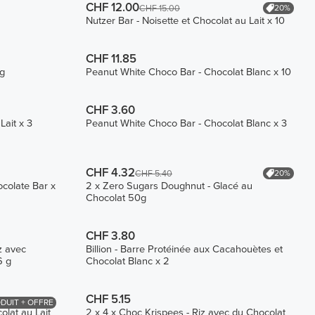
CHF 12.00
20%
CHF 15.00
Nutzer Bar - Noisette et Chocolat au Lait x 10
CHF 11.85
ng
Peanut White Choco Bar - Chocolat Blanc x 10
CHF 3.60
Lait x 3
Peanut White Choco Bar - Chocolat Blanc x 3
CHF 4.32
20%
CHF 5.40
ocolate Bar x
2 x Zero Sugars Doughnut - Glacé au
Chocolat 50g
CHF 3.80
z avec
Billion - Barre Protéinée aux Cacahouètes et
6 g
Chocolat Blanc x 2
CHF 5.15
DUIT + OFFRE
olat au Lait
2 x 4 x Choc Krispees - Riz avec du Chocolat