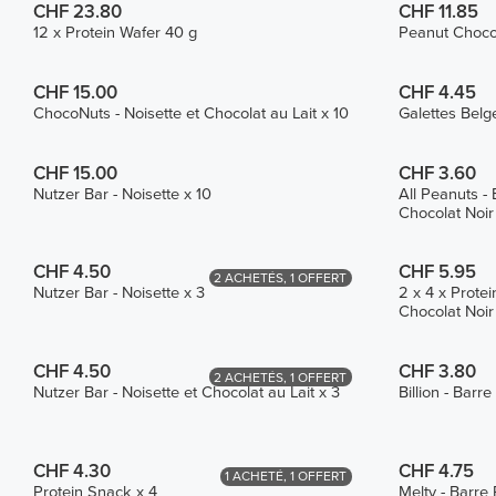
CHF 23.80
CHF 11.85
12 x Protein Wafer 40 g
Peanut Choco 
CHF 15.00
CHF 4.45
ChocoNuts - Noisette et Chocolat au Lait x 10
Galettes Belg
CHF 15.00
CHF 3.60
Nutzer Bar - Noisette x 10
All Peanuts -
Chocolat Noir
CHF 4.50
CHF 5.95
2 ACHETÉS, 1 OFFERT
Nutzer Bar - Noisette x 3
2 x 4 x Prote
Chocolat Noir
CHF 4.50
CHF 3.80
2 ACHETÉS, 1 OFFERT
Nutzer Bar - Noisette et Chocolat au Lait x 3
Billion - Bar
CHF 4.30
CHF 4.75
1 ACHETÉ, 1 OFFERT
Protein Snack x 4
Melty - Barre