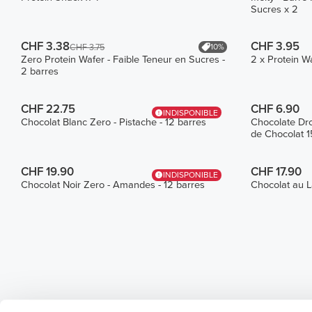
Sucres x 2
CHF 3.38
CHF 3.95
10%
CHF 3.75
Zero Protein Wafer - Faible Teneur en Sucres -
2 x Protein W
2 barres
CHF 22.75
CHF 6.90
INDISPONIBLE
Chocolat Blanc Zero - Pistache - 12 barres
Chocolate Dr
de Chocolat 1
CHF 19.90
CHF 17.90
INDISPONIBLE
Chocolat Noir Zero - Amandes - 12 barres
Chocolat au L