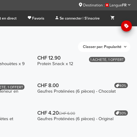
Destination :
Langue
FR
 en direct
Favoris
Se connecter | S'inscrire
Classer par: Popularité
CHF 12.90
1 ACHETÉ, 1 OFFERT
cahouètes x 9
Protein Snack x 12
CHF 8.00
40%
ETÉ, 1 OFFERT
 Teneur en
Gaufres Protéinées (6 pièces) - Chocolat
CHF 4.20
30%
CHF 6.00
ètes et
Gaufres Protéinées (6 pièces) - Original