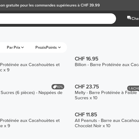
son gratuite
pour les commandes supérieures à CHF 39.99
Chat
Par Prix
ProzisPoints
CHF 16.95
re Protéinée aux Cacahouètes et
Billion - Barre Protéinée aux Ca
c x 9
CHF 23.75
10%
1 ACH
Sucres (6 pièces) - Nappées de
Melty - Barre Protéinée à Faible
Sucres x 10
CHF 11.85
re Protéinée aux Cacahouètes et
All Peanuts - Barre aux Cacahou
e x 9
Chocolat Noir x 10