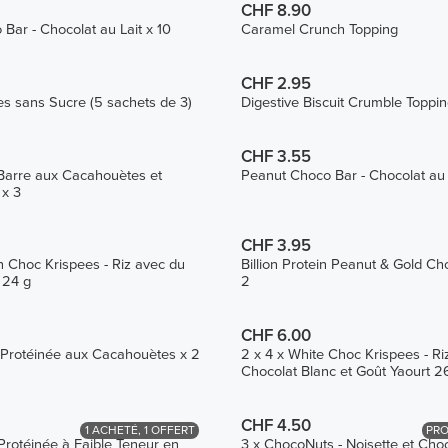
CHF 8.90
Bar - Chocolat au Lait x 10
Caramel Crunch Topping
CHF 2.95
es sans Sucre (5 sachets de 3)
Digestive Biscuit Crumble Toppi
CHF 3.55
 Barre aux Cacahouètes et
Peanut Choco Bar - Chocolat au 
 x 3
CHF 3.95
in Choc Krispees - Riz avec du
Billion Protein Peanut & Gold Ch
 24 g
2
CHF 6.00
re Protéinée aux Cacahouètes x 2
2 x 4 x White Choc Krispees - Ri
Chocolat Blanc et Goût Yaourt 2
CHF 4.50
1 ACHETÉ, 1 OFFERT
PRO
 Protéinée à Faible Teneur en
3 x ChocoNuts - Noisette et Choc