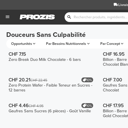
Livrai
Douceurs Sans Culpabilité
Opportunités
Par Besoins Nutritionnels
Par Concept
CHF 7.15
CHF 16.95
Zero Break Duo Milk Chocolate - 6 bars
Billion - Bar
Chocolat Blan
CHF 20.21
CHF 7.00
10%
CHF 22.45
Zero Protein Wafer - Faible Teneur en Sucres -
Gaufres Sans 
12 barres
Chocolat
CHF 4.46
CHF 17.95
10%
CHF 4.95
Gaufres Sans Sucres (6 pièces) - Goût Vanille
Billion - Bar
Gold Chocolat