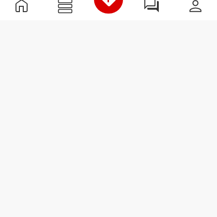
Nützliche Information
Schließe dich unserem Team an!
Werde Partner
AGB
Kundendienst
Newsletter abonnieren
Erhalte Neuigkeiten und
Angebote per E-Mail direkt in
dein Postfach.
Abonnieren
#ExceedYourself
Versandmöglichkeiten