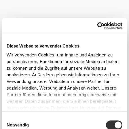
Eine gesunde, abwechslungsreiche und nahrhafte Ernährung
verbessert in Kombination mit Sport und der richtigen
Lebensweise deine Gesundheit und dein Wohlbefinden, hält dich
Diese Webseite verwendet Cookies
stark und aktiv.
Wir verwenden Cookies, um Inhalte und Anzeigen zu
personalisieren, Funktionen für soziale Medien anbieten
Befolge diese Tipps und fang noch heute mit deinen
zu können und die Zugriffe auf unsere Website zu
Fortschritten an!
analysieren. Außerdem geben wir Informationen zu Ihrer
Verwendung unserer Website an unsere Partner für
TRAINING
soziale Medien, Werbung und Analysen weiter. Unsere
Körperliche Aktivität ist ein Schlüsselfaktor bei der Ermittlung des täglichen
Kalorienbedarfs und wichtig für das Gleichgewicht zwischen
Partner führen diese Informationen möglicherweise mit
Energieaufnahme und Körpergewichtskontrolle. Um ein gesundes
weiteren Daten zusammen, die Sie ihnen bereitgestellt
Körpergewicht zu halten, widme Dich leichteren Aktivitäten, wie 1
haben oder die sie im Rahmen Ihrer Nutzung der Dienste
stündiges Laufen pro Tag, speziell wenn Du den ganzen Tag gesessen
gesammelt haben.
hast.
Einwilligungsauswahl
ERNÄHRUNG
Notwendig