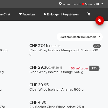
Versand nach:
Sprache
DE
ive-Chat
Favoriten
Einloggen | Registrieren
Sortieren nach: Beliebtheit
CHF 27.41
30%
CHF 39.15
 700g
Clear Whey Isolate - Mango und Pfirsich 500
g
CHF 29.36
CHF 39.15
55
auf Lager
25%
0 g
Clear Whey Isolate - Orange 500 g
CHF 39.95
g
Clear Whey Isolate - Ananas 500 g
CHF 4.30
907g
2 x Sachet Clear Whey Isolate 25 g