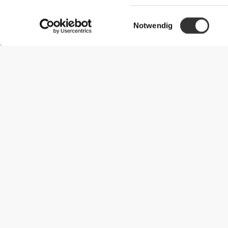
Einwilligungsauswahl
Notwendig
Nützliche Information
Schließe dich unserem Team an!
Werde Partner
AGB
Kundendienst
Versandmöglichkeiten