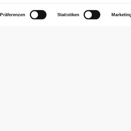
Präferenzen
Statistiken
Marketin
Newsletter abonnieren
Erhalte Neuigkeiten und Angebote per E-Mail direkt in dein
Postfach.
Abonnieren