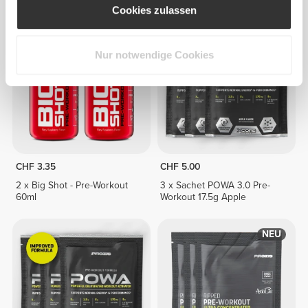
60 caps
Cookies zulassen
Nur notwendige Cookies
CHF 3.35
CHF 5.00
2 x Big Shot - Pre-Workout
3 x Sachet POWA 3.0 Pre-
60ml
Workout 17.5g Apple
NEU