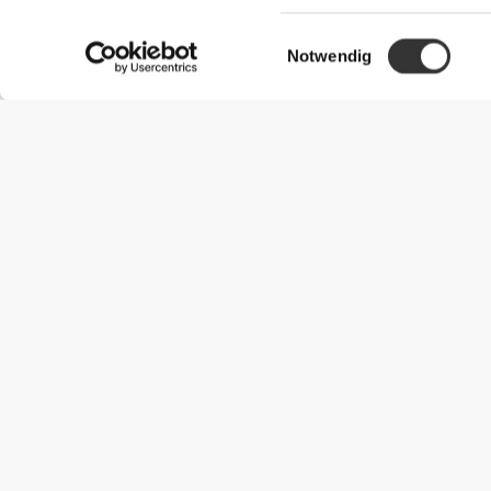
Einwilligungsauswahl
Notwendig
Nützliche Information
Schließe dich unserem Team an!
Werde Partner
AGB
Kundendienst
Versandmöglichkeiten