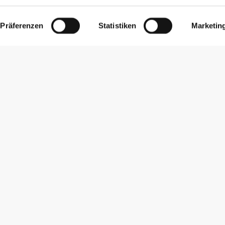
Präferenzen
Statistiken
Marketin
Newsletter abonnieren
Erhalte Neuigkeiten und Angebote per E-Mail direkt in dein
Postfach.
Abonnieren