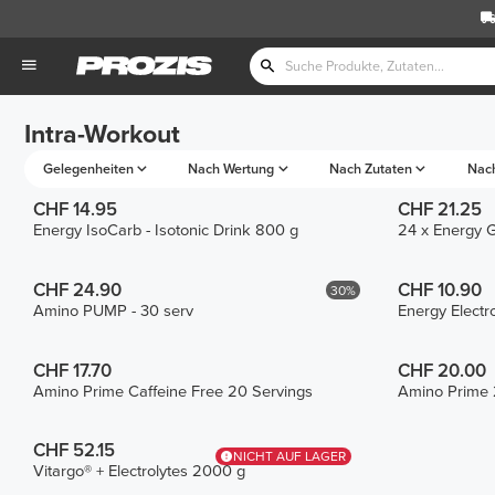
Intra-Workout
Gelegenheiten
Nach Wertung
Nach Zutaten
Nac
CHF 14.95
CHF 21.25
Energy IsoCarb - Isotonic Drink 800 g
24 x Energy G
CHF 24.90
CHF 10.90
30%
Amino PUMP - 30 serv
Energy Electr
CHF 17.70
CHF 20.00
Amino Prime Caffeine Free 20 Servings
Amino Prime 
CHF 52.15
NICHT AUF LAGER
Vitargo® + Electrolytes 2000 g