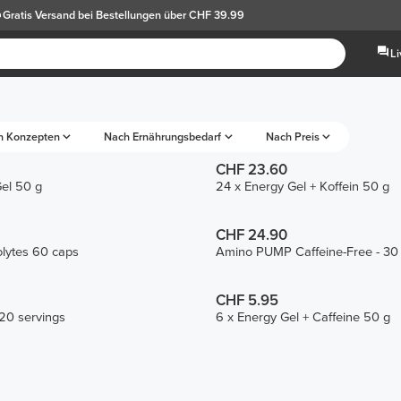
Gratis Versand
bei Bestellungen über CHF 39.99
L
h Konzepten
Nach Ernährungsbedarf
Nach Preis
CHF 23.60
el 50 g
24 x Energy Gel + Koffein 50 g
CHF 24.90
olytes 60 caps
Amino PUMP Caffeine-Free - 30
CHF 5.95
20 servings
6 x Energy Gel + Caffeine 50 g