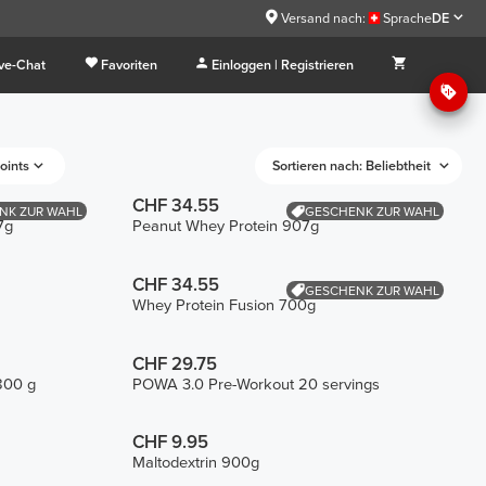
Versand nach:
Sprache
DE
ive-Chat
Favoriten
Einloggen | Registrieren
oints
Sortieren nach: Beliebtheit
CHF 34.55
NK ZUR WAHL
GESCHENK ZUR WAHL
7g
Peanut Whey Protein 907g
CHF 34.55
GESCHENK ZUR WAHL
Whey Protein Fusion 700g
CHF 29.75
 800 g
POWA 3.0 Pre-Workout 20 servings
CHF 9.95
Maltodextrin 900g