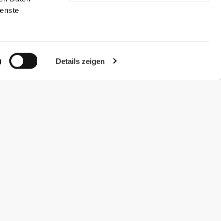
ienste
g
Details zeigen
#ExceedYourself