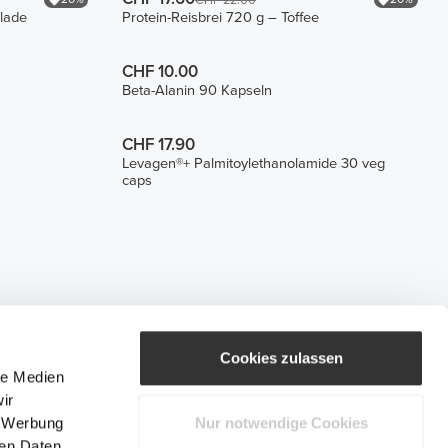
CHF 22.00
olade
Protein-Reisbrei 720 g – Toffee
CHF 10.00
Beta-Alanin 90 Kapseln
CHF 17.90
Levagen®+ Palmitoylethanolamide 30 veg
caps
Cookies zulassen
le Medien
ir
, Werbung
Nur notwendige Cookies
ren Daten