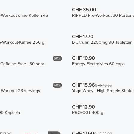
CHF 35.00
e-Workout ohne Koffein 46
RIPPED Pre-Workout 30 Portion
CHF 17.70
e-Workout-Kaffee 250 g
L-Citrullin 2250mg 90 Tabletten
CHF 10.90
50%
affeine-Free - 30 serv
Energy Electrolytes 60 caps
CHF 15.96
40%
CHF 19.95
e-Workout 23 servings
Yogo Whey - High-Protein Shake
CHF 12.90
00 Kapseln
PRO•CGT 400 g
CHF 17.60