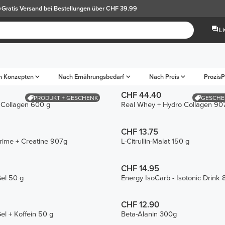
Gratis Versand
bei Bestellungen über CHF 39.99
L
h Konzepten
Nach Ernährungsbedarf
Nach Preis
ProzisP
CHF 44.40
PRODUKT + GESCHENK
GESCHE
 Collagen 600 g
Real Whey + Hydro Collagen 90
CHF 13.75
ime + Creatine 907g
L-Citrullin-Malat 150 g
CHF 14.95
el 50 g
Energy IsoCarb - Isotonic Drink
CHF 12.90
el + Koffein 50 g
Beta-Alanin 300g