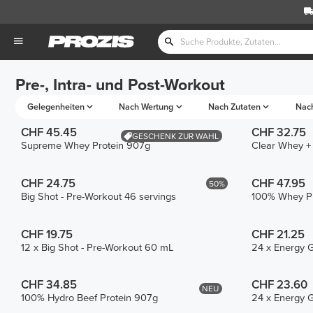
Pre-, Intra- und Post-Workout
Gelegenheiten
Nach Wertung
Nach Zutaten
Nac
CHF 45.45
CHF 32.75
GESCHENK ZUR WAHL
Supreme Whey Protein 907g
Clear Whey +
CHF 24.75
CHF 47.95
50%
Big Shot - Pre-Workout 46 servings
100% Whey Pr
CHF 19.75
CHF 21.25
12 x Big Shot - Pre-Workout 60 mL
24 x Energy G
CHF 34.85
CHF 23.60
NEU
100% Hydro Beef Protein 907g
24 x Energy G