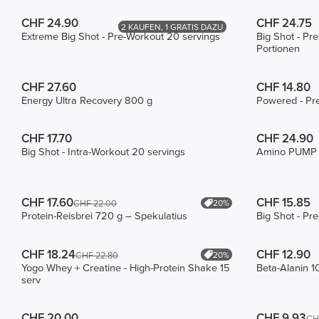
CHF 24.90
CHF 24.75
2 KAUFEN, 1 GRATIS DAZU
Extreme Big Shot - Pre-Workout 20 servings
Big Shot - Pr
Portionen
CHF 27.60
CHF 14.80
Energy Ultra Recovery 800 g
Powered - Pr
CHF 17.70
CHF 24.90
Big Shot - Intra-Workout 20 servings
Amino PUMP C
CHF 17.60
CHF 15.85
20%
CHF 22.00
Protein-Reisbrei 720 g – Spekulatius
Big Shot - Pr
CHF 18.24
CHF 12.90
20%
CHF 22.80
Yogo Whey + Creatine - High-Protein Shake 15
Beta-Alanin 1
serv
CHF 20.00
CHF 9.93