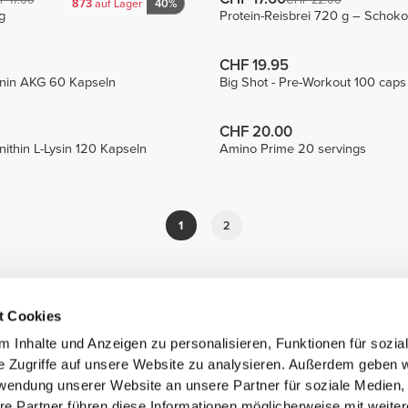
F 17.00
CHF 22.00
873
auf Lager
40%
g
Protein-Reisbrei 720 g – Schok
CHF 19.95
inin AKG 60 Kapseln
Big Shot - Pre-Workout 100 caps
CHF 20.00
nithin L-Lysin 120 Kapseln
Amino Prime 20 servings
1
2
t Cookies
 Inhalte und Anzeigen zu personalisieren, Funktionen für sozia
e Zugriffe auf unsere Website zu analysieren. Außerdem geben w
rwendung unserer Website an unsere Partner für soziale Medien
re Partner führen diese Informationen möglicherweise mit weite