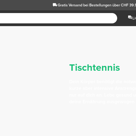
Gratis Versand
bei Bestellungen über CHF 39
L
Tischtennis
Dein Körper benötigt die notw
kurze aber intensive Anstreng
nur auf dich an. Lebe gesund u
deine Ernährung ausgewogen i