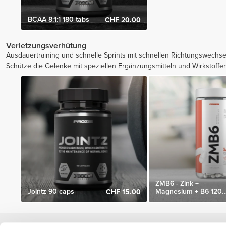
BCAA 8:1:1 180 tabs
CHF 20.00
Verletzungsverhütung
Ausdauertraining und schnelle Sprints mit schnellen Richtungswechs
Schütze die Gelenke mit speziellen Ergänzungsmitteln und Wirkstoffen
ZMB6 - Zink +
Jointz 90 caps
Magnesium + B6 120
CHF 15.00
Kapseln