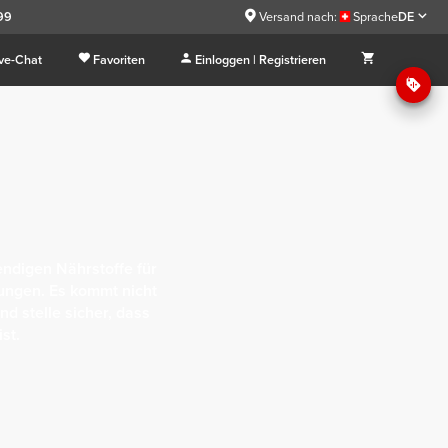
.99
Versand nach:
Sprache
DE
ive-Chat
Favoriten
Einloggen | Registrieren
endigen Nährstoffe für
ungen. Es kommt nicht
nd stelle sicher, dass
st.