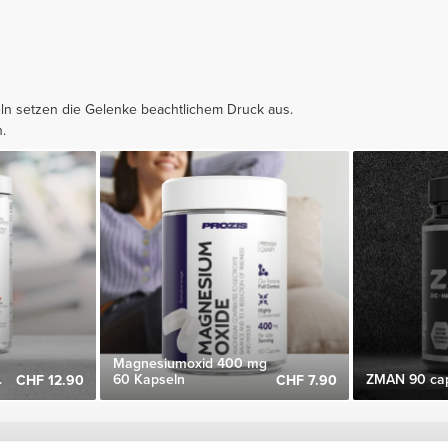
eln setzen die Gelenke beachtlichem Druck aus.
.
Magnesiumoxid 400 mg
60 Kapseln
ZMAN 90 ca
CHF 12.90
CHF 7.90