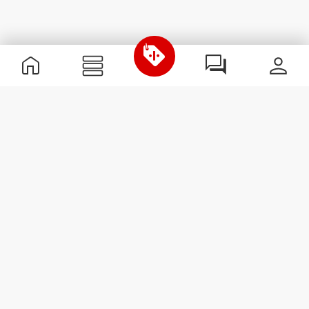
Nützliche Information
Schließe dich unserem Team an!
Werde Partner
AGB
Kundendienst
Newsletter abonnieren
Erhalte Neuigkeiten und
Angebote per E-Mail direkt in
dein Postfach.
Abonnieren
#ExceedYourself