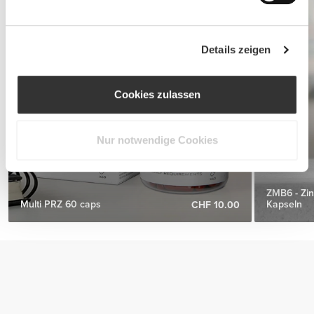
Details zeigen
Cookies zulassen
Nur notwendige Cookies
ZMB6 - Zi
Multi PRZ 60 caps
Kapseln
CHF 10.00