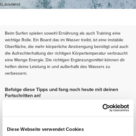
Beim Surfen spielen sowohl Ernährung als auch Training eine
wichtige Rolle. Ein Board das im Wasser treibt, ist eine instabile
Oberfläche, die mehr körperliche Anstrengung benötigt und auch
die Aufrechterhaltung der richtigen Körpertemperatur verbraucht
eine Menge Energie. Die richtigen Ergänzungsmittel können dir
helfen deine Leistung in und außerhalb des Wassers zu
verbessern.
Befolge diese Tipps und fang noch heute mit deinen
Fortschritten an!
TRAINING
Funktionstraining ist wichtig für ein besseres Gleichgewicht, Propriozeption
und Rumpfstabilität. Übungen dieser Art werden werden deine Fähigkeit
Wendungen zu machen verbessern, wenn du Rail and Rail surfst, Cutbacks,
Diese Webseite verwendet Cookies
Bottoms, Aerials, Snaps usw. machst. Du wirst in der Lage sein, durch
Korrektur Deiner Körperposition, dein Gleichgewicht zu halten und zu