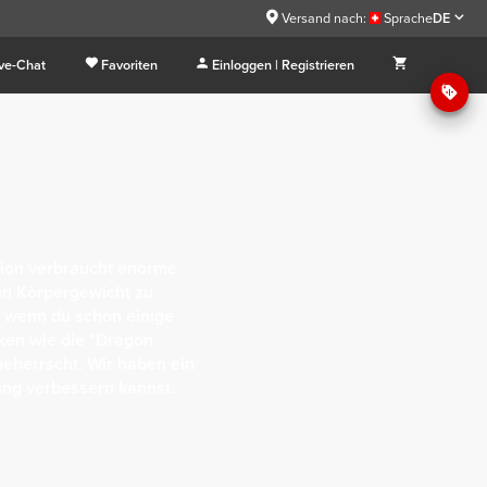
Versand nach:
Sprache
DE
ive-Chat
Favoriten
Einloggen | Registrieren
sion verbraucht enorme
in Körpergewicht zu
s wenn du schon einige
iken wie die "Dragon
eherrscht. Wir haben ein
ung verbessern kannst.