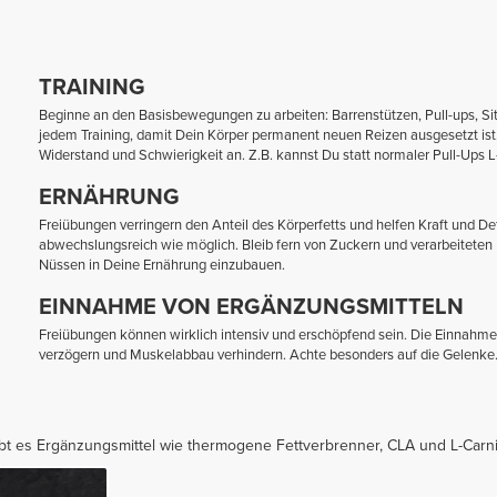
TRAINING
Beginne an den Basisbewegungen zu arbeiten: Barrenstützen, Pull-ups, Sit
jedem Training, damit Dein Körper permanent neuen Reizen ausgesetzt is
Widerstand und Schwierigkeit an. Z.B. kannst Du statt normaler Pull-Ups 
ERNÄHRUNG
Freiübungen verringern den Anteil des Körperfetts und helfen Kraft und Def
abwechslungsreich wie möglich. Bleib fern von Zuckern und verarbeiteten 
Nüssen in Deine Ernährung einzubauen.
EINNAHME VON ERGÄNZUNGSMITTELN
Freiübungen können wirklich intensiv und erschöpfend sein. Die Einnahm
verzögern und Muskelabbau verhindern. Achte besonders auf die Gelenke
ibt es Ergänzungsmittel wie thermogene Fettverbrenner, CLA und L-Carnit