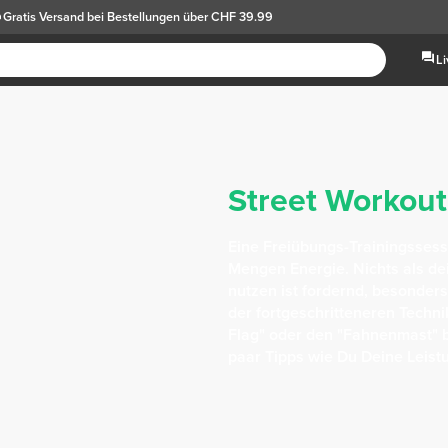
Gratis Versand
bei Bestellungen über CHF 39.99
L
Street Workout
Eine Freiübungs-Trainingsses
Mengen Energie. Nichts als de
nutzen ist fordernd, besonder
der fortgeschritteneren Techn
Flag" oder den "Fahnenmast" b
paar Tipps wie Du Deine Leist