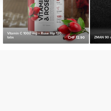
Vitamin C 1000 mg + Rose Hip 120
tabs
ZMAN 90 
CHF 12.90