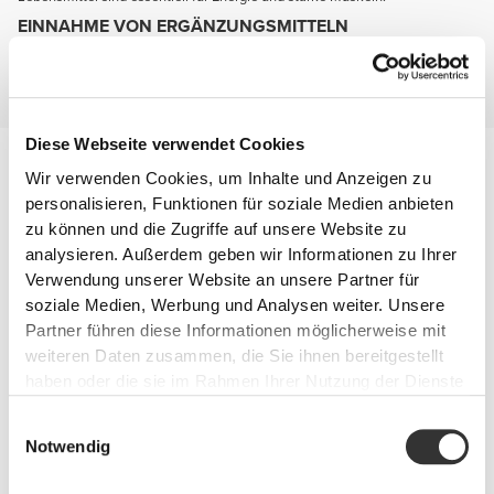
EINNAHME VON ERGÄNZUNGSMITTELN
Komplettiere deine Ernährung mit Ergänzungsmitteln die dir helfen Kraft
und Muskelmasse zu entwickeln, dich aufgeweckt halten und deine
Gelenke schützen.
Diese Webseite verwendet Cookies
Verletzungsverhütung
Wir verwenden Cookies, um Inhalte und Anzeigen zu
Du wirst agiler und resistenter wenn deine Gelenke gesund und gut
geschützt sind.
personalisieren, Funktionen für soziale Medien anbieten
Behalte diese beiden Namen: Glucosamin und Chondroitin.
zu können und die Zugriffe auf unsere Website zu
analysieren. Außerdem geben wir Informationen zu Ihrer
Verwendung unserer Website an unsere Partner für
soziale Medien, Werbung und Analysen weiter. Unsere
Partner führen diese Informationen möglicherweise mit
weiteren Daten zusammen, die Sie ihnen bereitgestellt
haben oder die sie im Rahmen Ihrer Nutzung der Dienste
gesammelt haben.
Einwilligungsauswahl
Notwendig