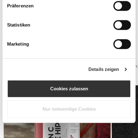
Präferenzen
Statistiken
Jointz 90 caps
CHF 15.00
Marketing
Sportlergesundheit
Qualitätsschlaf und ein Gesunder Geist sind deine beste Abwehr.
Erhole dich für dein nächstes Training mit einem Kasein-Shake bevor
Du schlafen gehst, um maximalen Vorteil aus deinem Schlaf zu ziehen.
Details zeigen
Während des Tages kann ein Multivitamin-Produkt quasi all Deine
Vitamin-Bedürfnisse decken.
Cookies zulassen
Nur notwendige Cookies