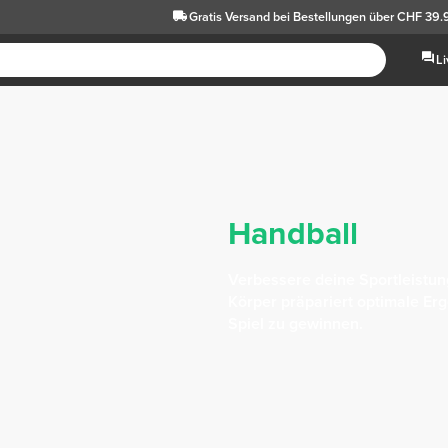
Gratis Versand
bei Bestellungen über CHF 39.
L
Handball
Verbessere deine Sportleistung
Körper präpariert optimale Erg
Spiel zu gewinnen.