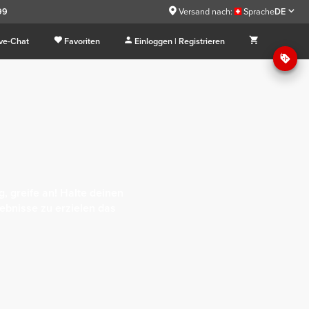
99
Versand nach:
Sprache
DE
ive-Chat
Favoriten
Einloggen | Registrieren
, greife an! Halte deinen
ebnisse zu erzielen das