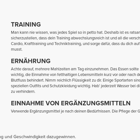
TRAINING
Man kann nie wissen, was jedes Spiel so in petto hat. Deshalb ist es ratsam
sicherzustellen, dass dein Training abwechslungsreich ist und all die ve
Cardio, Krafttraining und Techniktraining, und sorge dafür, dass du dich au
musst.
ERNÄHRUNG
Achte darauf, mehrere Mahlzeiten am Tag einzunehmen. Das Essen sollte ni
wichtig, die Einnahme von fetthaltigen Lebensmitteln kurz vor oder nach 
Blutfluss behindert. Nimm reichlich Flüssigkeit zu dir. Einige Sportarten s
speziellen Outfits und Schutzkleidung wichtig. Hab’ jederzeit Wasser bei di
zu verhindern.
EINNAHME VON ERGÄNZUNGSMITTELN
Verwende Ergänzungsmittel je nach deinen Bedürfnissen. Die Pflege der G
gung und Geschwindigkeit dazugewinnen.