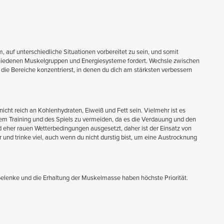
, auf unterschiedliche Situationen vorbereitet zu sein, und somit
rschiedenen Muskelgruppen und Energiesysteme fordert. Wechsle zwischen
f die Bereiche konzentrierst, in denen du dich am stärksten verbessern
cht reich an Kohlenhydraten, Eiweiß und Fett sein. Vielmehr ist es
dem Training und des Spiels zu vermeiden, da es die Verdauung und den
ind eher rauen Wetterbedingungen ausgesetzt, daher ist der Einsatz von
r und trinke viel, auch wenn du nicht durstig bist, um eine Austrocknung
elenke und die Erhaltung der Muskelmasse haben höchste Priorität.