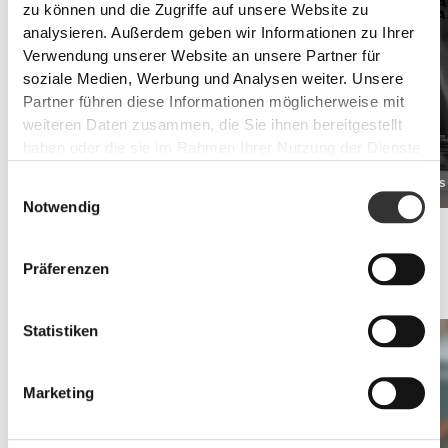
zu können und die Zugriffe auf unsere Website zu
analysieren. Außerdem geben wir Informationen zu Ihrer
Verwendung unserer Website an unsere Partner für
soziale Medien, Werbung und Analysen weiter. Unsere
Partner führen diese Informationen möglicherweise mit
weiteren Daten zusammen, die Sie ihnen bereitgestellt
haben oder die sie im Rahmen Ihrer Nutzung der Dienste
gesammelt haben.
TesToid 26 servings
Real Mass
CHF 39.70
Einwilligungsauswahl
Notwendig
Ausdauer
Sei bereit, die ganzen 40 Minuten hindurch zu spielen.
Präferenzen
Energie zu haben ist wichtig, um dich durch das gesamte Spiel zu
bringen.
Statistiken
Marketing