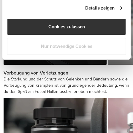
Details zeigen
Cookies zulassen
Nur notwendige Cookies
BCAA 2:1:1 200 tabs
Koffein 2
CHF 17.90
Vorbeugung von Verletzungen
Die Stärkung und der Schutz von Gelenken und Bändern sowie die
Vorbeugung von Krämpfen ist von grundlegender Bedeutung, wenn
du den Spaß am Futsal-Hallenfussball erleben möchtest.