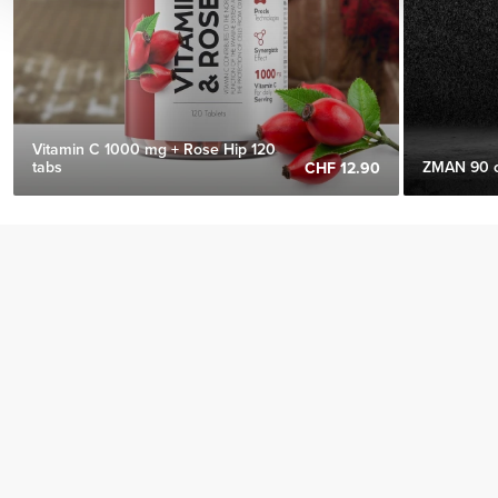
Vitamin C 1000 mg + Rose Hip 120
tabs
ZMAN 90 
CHF 12.90