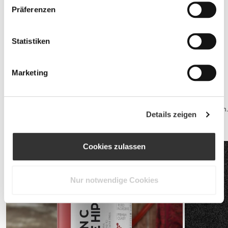
Präferenzen
Statistiken
Jointz 90 caps
CHF 15.00
Marketing
Sportlergesundheit
Qualitätsschlaf und ein Gesunder Geist sind deine beste Abwehr.
Erhole dich für dein nächstes Training mit einem Kasein-Shake bevor
Du schlafen gehst, um maximalen Vorteil aus deinem Schlaf zu ziehen.
Details zeigen
Während des Tages kann ein Multivitamin-Produkt quasi all Deine
Vitamin-Bedürfnisse decken.
Cookies zulassen
Nur notwendige Cookies