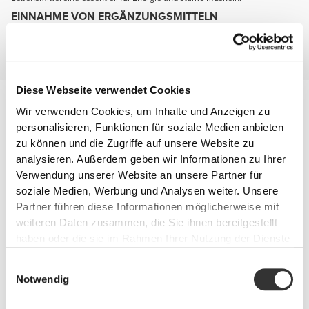
EINNAHME VON ERGÄNZUNGSMITTELN
Komplettiere deine Ernährung mit Ergänzungsmitteln die dir helfen Kraft
und Muskelmasse zu entwickeln, dich aufgeweckt halten und deine
Gelenke schützen.
Diese Webseite verwendet Cookies
Verletzungsverhütung
Wir verwenden Cookies, um Inhalte und Anzeigen zu
Du wirst agiler und resistenter wenn deine Gelenke gesund und gut
geschützt sind.
personalisieren, Funktionen für soziale Medien anbieten
Behalte diese beiden Namen: Glucosamin und Chondroitin.
zu können und die Zugriffe auf unsere Website zu
analysieren. Außerdem geben wir Informationen zu Ihrer
Verwendung unserer Website an unsere Partner für
soziale Medien, Werbung und Analysen weiter. Unsere
Partner führen diese Informationen möglicherweise mit
weiteren Daten zusammen, die Sie ihnen bereitgestellt
haben oder die sie im Rahmen Ihrer Nutzung der Dienste
gesammelt haben.
Einwilligungsauswahl
Notwendig