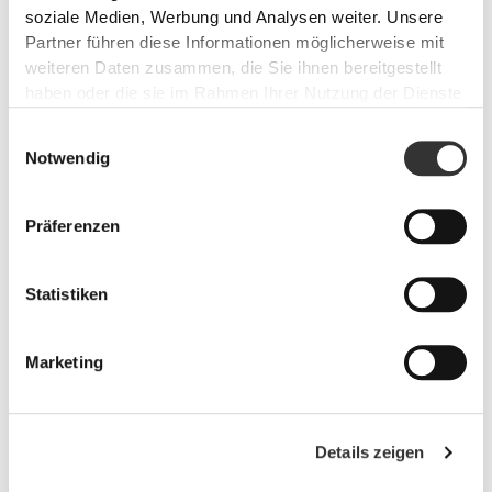
soziale Medien, Werbung und Analysen weiter. Unsere
Partner führen diese Informationen möglicherweise mit
weiteren Daten zusammen, die Sie ihnen bereitgestellt
haben oder die sie im Rahmen Ihrer Nutzung der Dienste
PRO•CGT 400 g
CHF 12.90
gesammelt haben.
Einwilligungsauswahl
Notwendig
Verletzungsverhütung
Stelle mit diesen Produkten optimierte Muskelerholung sicher,
geschmierte Gelenke und Körperschutz gegen Entzündungen.
Präferenzen
Statistiken
Marketing
Details zeigen