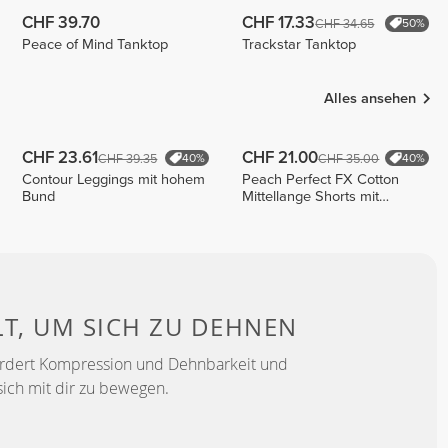
CHF 39.70
CHF 17.33
CHF 34.65
50%
Peace of Mind Tanktop
Trackstar Tanktop
Alles ansehen
CHF 23.61
CHF 21.00
CHF 39.35
CHF 35.00
40%
40%
Contour Leggings mit hohem
Peach Perfect FX Cotton
Bund
Mittellange Shorts mit
normaler Taille
LT, UM
SICH ZU DEHNEN
ördert Kompression und Dehnbarkeit und
sich mit dir zu bewegen.