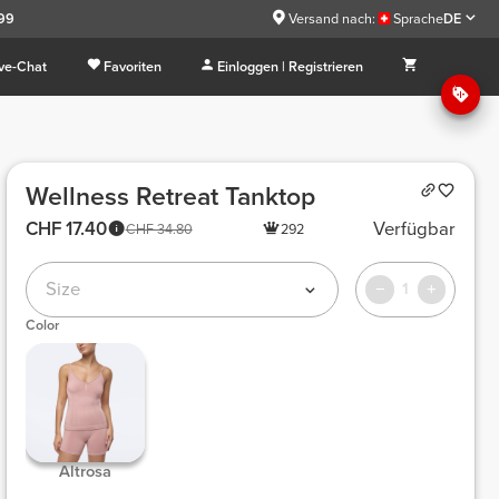
.99
Versand nach:
Sprache
DE
ive-Chat
Favoriten
Einloggen | Registrieren
Wellness Retreat Tanktop
CHF 17.40
Verfügbar
CHF 34.80
292
Size
1
Color
Altrosa