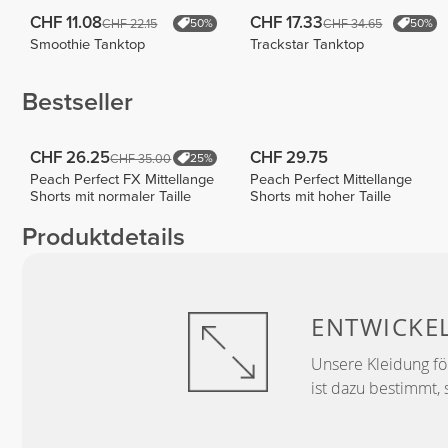
CHF 11.08
CHF 17.33
CHF 22.15
CHF 34.65
50%
50%
Smoothie Tanktop
Trackstar Tanktop
Bestseller
CHF 26.25
CHF 29.75
CHF 35.00
25%
Peach Perfect FX Mittellange
Peach Perfect Mittellange
Shorts mit normaler Taille
Shorts mit hoher Taille
Produktdetails
ENTWICKE
Unsere Kleidung f
ist dazu bestimmt, 