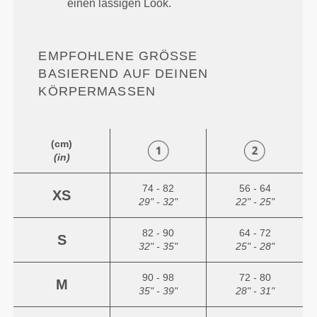
einen lässigen Look.
EMPFOHLENE GRÖSSE B
ASIEREND AUF DEINEN K
ÖRPERMASSEN
(cm)
(in)
74 - 82
56 - 64
XS
29" - 32"
22" - 25"
82 - 90
64 - 72
S
32" - 35"
25" - 28"
90 - 98
72 - 80
M
35" - 39"
28" - 31"