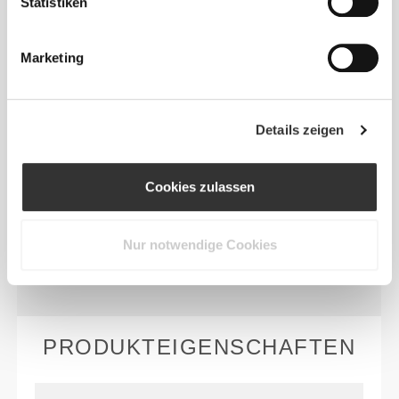
Statistiken
FASERTECHNOLOGIE
Marketing
Details zeigen
Bamboost© ist eine von Prozis entwickelte,
erstaunlich atmungsaktive und beeindruckend
weiche Fasertechnologie, die außerdem Schweiß
Cookies zulassen
ableitet und über viel Dehnkraft verfügt. Unser Ziel
ist es, luftige und schwerelose Kleidungsstücke zu
Nur notwendige Cookies
schaffen, die so bequem sind, dass du herumlaufen
kannst, als ob du überhaupt nichts tragen würdest.
PRODUKTEIGENSCHAFTEN