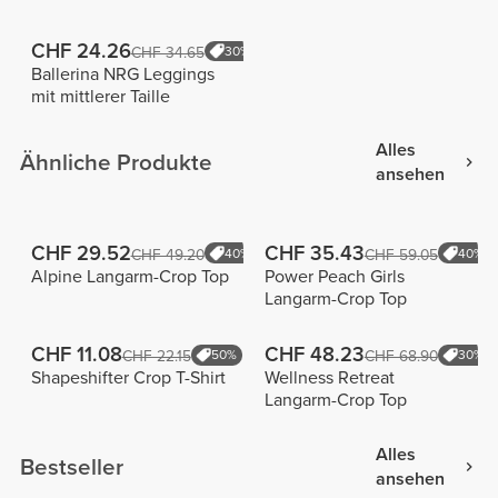
CHF 24.26
CHF 34.65
30%
Ballerina NRG Leggings
mit mittlerer Taille
Alles
Ähnliche Produkte
ansehen
CHF 29.52
CHF 35.43
CHF 49.20
40%
CHF 59.05
40%
Alpine Langarm-Crop Top
Power Peach Girls
Langarm-Crop Top
CHF 11.08
CHF 48.23
CHF 22.15
50%
CHF 68.90
30%
Shapeshifter Crop T-Shirt
Wellness Retreat
Langarm-Crop Top
Alles
Bestseller
ansehen