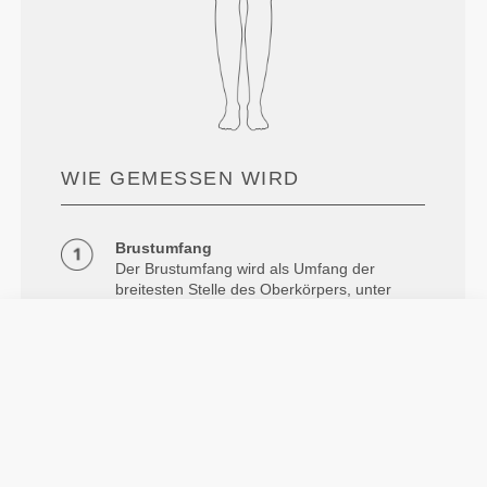
WIE GEMESSEN WIRD
Brustumfang
Der Brustumfang wird als Umfang der
breitesten Stelle des Oberkörpers, unter
den Achselhöhlen und Ihren Schulterblätter
gemessen, wobei das Maßband horizontal
eng am Körper anliegen sollte.
Taille
Messung um die natürliche Gürtellinie
herum.