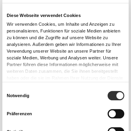
ENTWICKELT MIT
REVOKNIT
Diese Webseite verwendet Cookies
-TECHNOLOGIE
Wir verwenden Cookies, um Inhalte und Anzeigen zu
personalisieren, Funktionen für soziale Medien anbieten
zu können und die Zugriffe auf unsere Website zu
analysieren. Außerdem geben wir Informationen zu Ihrer
Verwendung unserer Website an unsere Partner für
soziale Medien, Werbung und Analysen weiter. Unsere
Partner führen diese Informationen möglicherweise mit
RevoKnit
ist eine von Prozis entwickelte
weiteren Daten zusammen, die Sie ihnen bereitgestellt
fortschrittliche Stricktechnologie, die
haben oder die sie im Rahmen Ihrer Nutzung der Dienste
leistungsstarke, hautähnliche Kleidungsstücke mit
gesammelt haben.
verbesserter Dehnbarkeit, Halt und Komfort schafft.
Einwilligungsauswahl
Notwendig
RevoKnit
leistet mehr, fühlt sich besser an und ist
schonender für die Umwelt.
Präferenzen