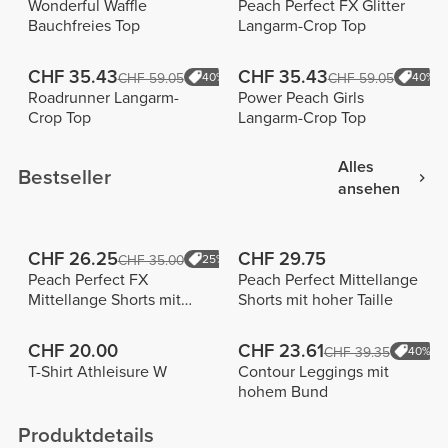
Wonderful Waffle
Peach Perfect FX Glitter
Bauchfreies Top
Langarm-Crop Top
CHF 35.43
CHF 35.43
CHF 59.05
40%
CHF 59.05
40%
Roadrunner Langarm-
Power Peach Girls
Crop Top
Langarm-Crop Top
Alles
Bestseller
ansehen
CHF 26.25
CHF 29.75
CHF 35.00
25%
Peach Perfect FX
Peach Perfect Mittellange
Mittellange Shorts mit
Shorts mit hoher Taille
normaler Taille
CHF 20.00
CHF 23.61
CHF 39.35
40%
T-Shirt Athleisure W
Contour Leggings mit
hohem Bund
Produktdetails