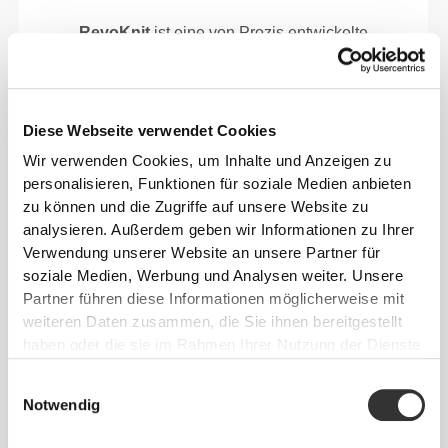
RevoKnit
ist eine von Prozis entwickelte
fortschrittliche Stricktechnologie, die
leistungsstarke, hautähnliche Kleidungsstücke mit
verbesserter Dehnbarkeit, Halt und Komfort schafft.
Diese Webseite verwendet Cookies
RevoKnit
leistet mehr, fühlt sich besser an und ist
Wir verwenden Cookies, um Inhalte und Anzeigen zu
schonender für die Umwelt.
personalisieren, Funktionen für soziale Medien anbieten
zu können und die Zugriffe auf unsere Website zu
analysieren. Außerdem geben wir Informationen zu Ihrer
Verwendung unserer Website an unsere Partner für
soziale Medien, Werbung und Analysen weiter. Unsere
FASERTECHNOLOGIE
Partner führen diese Informationen möglicherweise mit
weiteren Daten zusammen, die Sie ihnen bereitgestellt
haben oder die sie im Rahmen Ihrer Nutzung der Dienste
gesammelt haben.
Einwilligungsauswahl
Notwendig
Unsere im Labor entwickelte BetterCotton©-