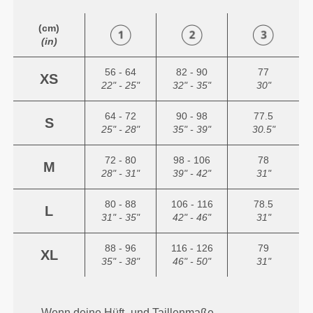
(cm)
(in)
56 - 64
82 - 90
77
XS
22" - 25"
32" - 35"
30"
64 - 72
90 - 98
77.5
S
25" - 28"
35" - 39"
30.5"
72 - 80
98 - 106
78
M
28" - 31"
39" - 42"
31"
80 - 88
106 - 116
78.5
L
31" - 35"
42" - 46"
31"
88 - 96
116 - 126
79
XL
35" - 38"
46" - 50"
31"
Wenn deine Hüft- und Taillenmaße