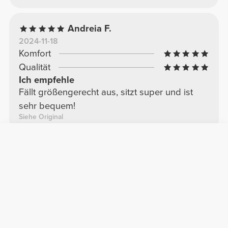
Andreia F.
2024-11-18
Komfort
Qualität
Ich empfehle
Fällt größengerecht aus, sitzt super und ist
sehr bequem!
Siehe Original
Verona V.
2025-03-09
Komfort
Qualität
toll
dieses Set ist unglaublich! Es ist eines meiner