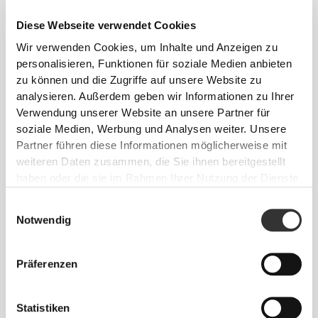
UNSER ETIKETT IST DEIN
Diese Webseite verwendet Cookies
KOMFORT.
Wir verwenden Cookies, um Inhalte und Anzeigen zu
personalisieren, Funktionen für soziale Medien anbieten
zu können und die Zugriffe auf unsere Website zu
analysieren. Außerdem geben wir Informationen zu Ihrer
Verwendung unserer Website an unsere Partner für
soziale Medien, Werbung und Analysen weiter. Unsere
Partner führen diese Informationen möglicherweise mit
Ohne eingenähtes Etikett
weiteren Daten zusammen, die Sie ihnen bereitgestellt
haben oder die sie im Rahmen Ihrer Nutzung der Dienste
Unsere Kleidung steht für Komfort. Unsere
gesammelt haben.
Herangehensweise hinterlässt einen wichtigen
Einwilligungsauswahl
Eindruck auf unsere Kleidung: auf die nahtlose
Notwendig
Freiheit! Ohne eingenähtes Etikett wird das Tragen
von Kleidung noch bequemer, da es zu keinen
Hautreizungen kommt.
Präferenzen
TIPP ZUR PASSFORM
Statistiken