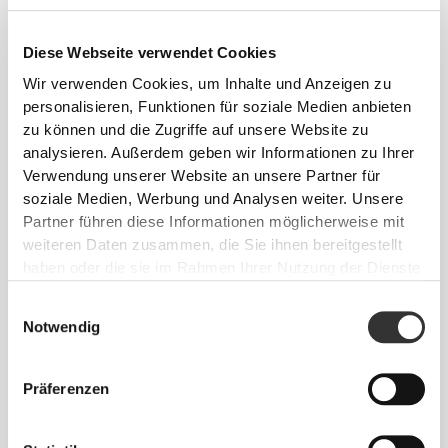
CHF 10.00
CHF 35.00
Script Sporthandtuch
Peach Perfect FX
Mittellange Shorts mit
Diese Webseite verwendet Cookies
normaler Taille
Wir verwenden Cookies, um Inhalte und Anzeigen zu
CHF 29.75
CHF 16.90
personalisieren, Funktionen für soziale Medien anbieten
Peach Perfect Mittellange
Zughilfen fürs
zu können und die Zugriffe auf unsere Website zu
Shorts mit hoher Taille
Gewichtheben aus
analysieren. Außerdem geben wir Informationen zu Ihrer
Baumwolle x 2
Verwendung unserer Website an unsere Partner für
soziale Medien, Werbung und Analysen weiter. Unsere
Info und Pflegehinweise
Partner führen diese Informationen möglicherweise mit
weiteren Daten zusammen, die Sie ihnen bereitgestellt
haben oder die sie im Rahmen Ihrer Nutzung der Dienste
Ein Artikel pro Packung
gesammelt haben.
Einwilligungsauswahl
Notwendig
Siehe Größentabelle in der Beschreibung.
Präferenzen
Zusammensetzung
71% Baumwolle