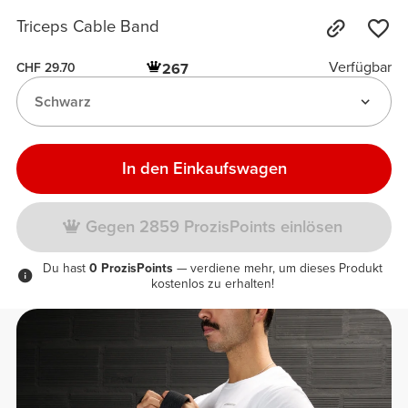
Triceps Cable Band
Verfügbar
267
CHF 29.70
Schwarz
In den Einkaufswagen
Gegen 2859 ProzisPoints einlösen
Du hast
0 ProzisPoints
— verdiene mehr, um dieses Produkt
kostenlos zu erhalten!