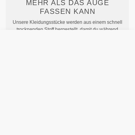
MEHR ALS
DAS AUGE
FASSEN KANN
Unsere Kleidungsstücke werden aus einem schnell
trocknenden Stoff hergestellt, damit du während
deines Trainings oder Laufens leichter, frischer und
bequemer bleibst.
ENTWICKELT MIT
REVOKNIT
-TECHNOLOGIE
RevoKnit
ist eine von Prozis entwickelte