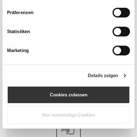
geformte Fußbetten, die dafür sorgen, dass deine
Füße an Ort und Stelle bleiben und durch eine
Präferenzen
insgesamt wolkenartige Polsterung für mehr
Komfort sorgen.
Statistiken
Marketing
BEWEGUNG
Details zeigen
Unsere Revofoam©-Technologie ermöglicht eine
bessere Flexibilität der Schlappen, was zu
Cookies zulassen
verbesserter Bewegung und Traktion führt.
Nur notwendige Cookies