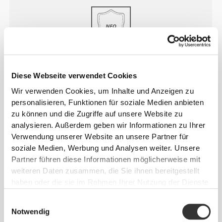
NEOSUEDE
Diese Webseite verwendet Cookies
Superbequeme, widerstandsfähige und sehr weiche
Wir verwenden Cookies, um Inhalte und Anzeigen zu
NeoSuede-Schlappen, die sich im Gegensatz zu
personalisieren, Funktionen für soziale Medien anbieten
echtem Leder in der Nähe des Wassers wie zu
zu können und die Zugriffe auf unsere Website zu
Hause fühlen.
analysieren. Außerdem geben wir Informationen zu Ihrer
Verwendung unserer Website an unsere Partner für
soziale Medien, Werbung und Analysen weiter. Unsere
Partner führen diese Informationen möglicherweise mit
weiteren Daten zusammen, die Sie ihnen bereitgestellt
haben oder die sie im Rahmen Ihrer Nutzung der Dienste
gesammelt haben.
GEFORMTE
FUSSBETTEN
Einwilligungsauswahl
Notwendig
Alle unsere Schlappen verfügen über glatte,