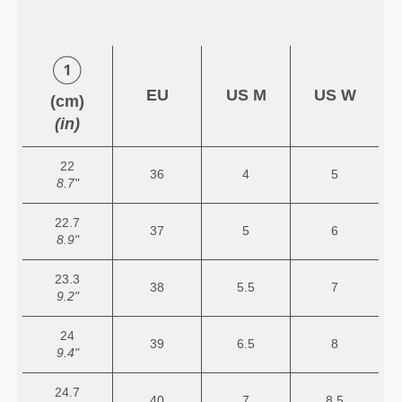
EU
US M
US W
(cm)
(in)
22
36
4
5
8.7"
22.7
37
5
6
8.9"
23.3
38
5.5
7
9.2"
24
39
6.5
8
9.4"
24.7
40
7
8.5