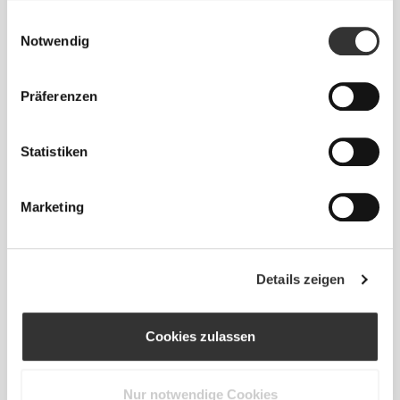
gesammelt haben.
23.3
Einwilligungsauswahl
38
5.5
7
9.2"
Notwendig
24
39
6.5
8
9.4"
Präferenzen
24.7
40
7
8.5
9.7"
Statistiken
25.3
41
8
9
10"
Marketing
26
42
8.5
10
10.2"
Details zeigen
26.7
43
9.5
11
10.5"
Cookies zulassen
27.3
44
10
11.5
10.7"
Nur notwendige Cookies