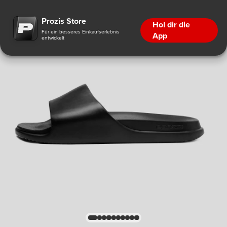
Prozis Store
Hol dir die
Für ein besseres Einkaufserlebnis
App
entwickelt