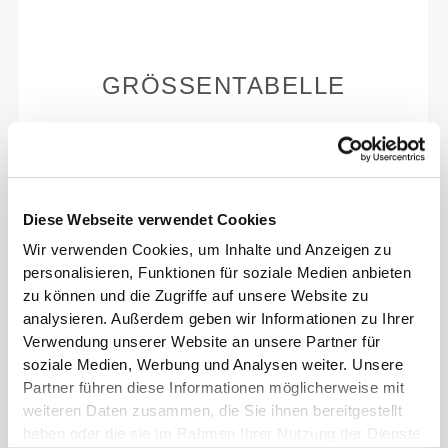
GRÖSSENTABELLE
Diese Webseite verwendet Cookies
Wir verwenden Cookies, um Inhalte und Anzeigen zu
EU
US M
US W
(cm)
personalisieren, Funktionen für soziale Medien anbieten
(in)
zu können und die Zugriffe auf unsere Website zu
analysieren. Außerdem geben wir Informationen zu Ihrer
22
Verwendung unserer Website an unsere Partner für
36
4
5
8.7"
soziale Medien, Werbung und Analysen weiter. Unsere
Partner führen diese Informationen möglicherweise mit
22.7
37
5
6
weiteren Daten zusammen, die Sie ihnen bereitgestellt
8.9"
haben oder die sie im Rahmen Ihrer Nutzung der Dienste