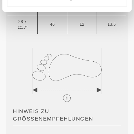
28
45
11
12.5
11"
28.7
46
12
13.5
11.3"
HINWEIS ZU
GRÖSSENEMPFEHLUNGEN