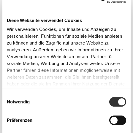
Diese Webseite verwendet Cookies
GRÖSSENTABELLE
Wir verwenden Cookies, um Inhalte und Anzeigen zu
personalisieren, Funktionen für soziale Medien anbieten
zu können und die Zugriffe auf unsere Website zu
analysieren. Außerdem geben wir Informationen zu Ihrer
Verwendung unserer Website an unsere Partner für
soziale Medien, Werbung und Analysen weiter. Unsere
Partner führen diese Informationen möglicherweise mit
EU
US M
US W
weiteren Daten zusammen, die Sie ihnen bereitgestellt
(cm)
haben oder die sie im Rahmen Ihrer Nutzung der Dienste
(in)
gesammelt haben.
Einwilligungsauswahl
22
Notwendig
36
4
5
8.7"
22.7
Präferenzen
37
5
6
8.9"