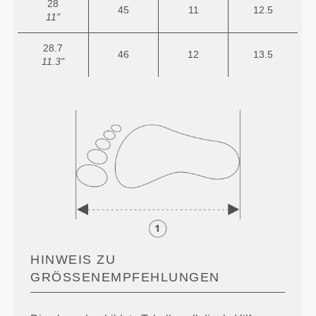
28
45
11
12.5
11"
28.7
46
12
13.5
11.3"
HINWEIS ZU
GRÖSSENEMPFEHLUNGEN