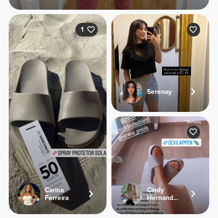
1
Serenay
Carina
Cindy
Ferreira
Hernandez