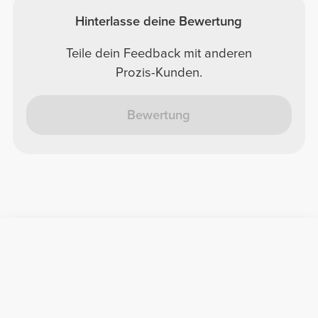
Hinterlasse deine Bewertung
Teile dein Feedback mit anderen
Prozis-Kunden.
Bewertung
Nützliche Information
Schließe dich unserem Team an!
Werde Partner
AGB
Kundendienst