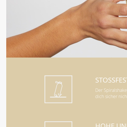
STOSSFEST
Der Spiralshaker
dich sicher nich
HOHE UN