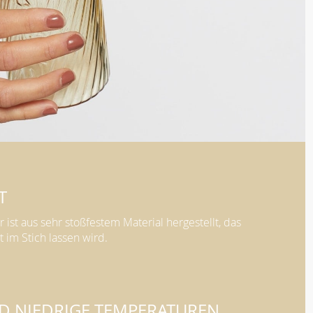
 ist aus sehr stoßfestem Material hergestellt, das
t im Stich lassen wird.
D NIEDRIGE TEMPERATUREN