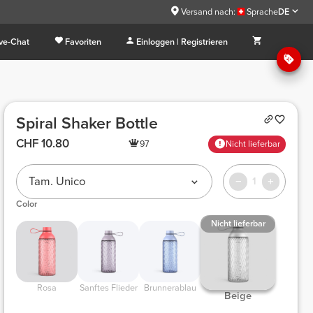
Versand nach:
Sprache
DE
ive-Chat
Favoriten
Einloggen | Registrieren
Spiral Shaker Bottle
CHF 10.80
97
Nicht lieferbar
Tam. Único
1
Color
Nicht lieferbar
Rosa
Sanftes Flieder
Brunnerablau
Beige