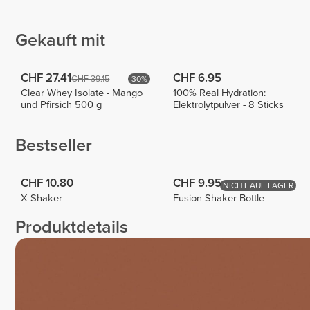
Workout
Colucci
Eva
1
1
Gekauft mit
CHF 27.41
CHF 6.95
CHF 39.15
30%
Clear Whey Isolate - Mango
100% Real Hydration:
und Pfirsich 500 g
Elektrolytpulver - 8 Sticks
Bestseller
CHF 10.80
CHF 9.95
NICHT AUF LAGER
X Shaker
Fusion Shaker Bottle
Produktdetails