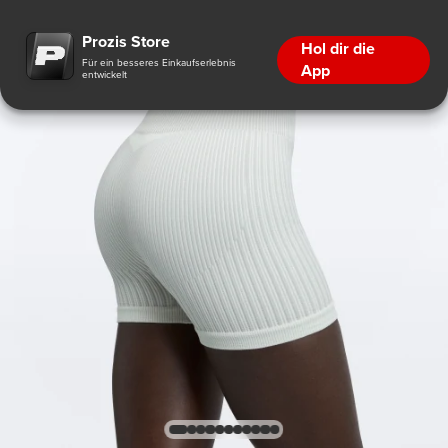
Prozis Store
Hol dir die
Für ein besseres Einkaufserlebnis
App
entwickelt