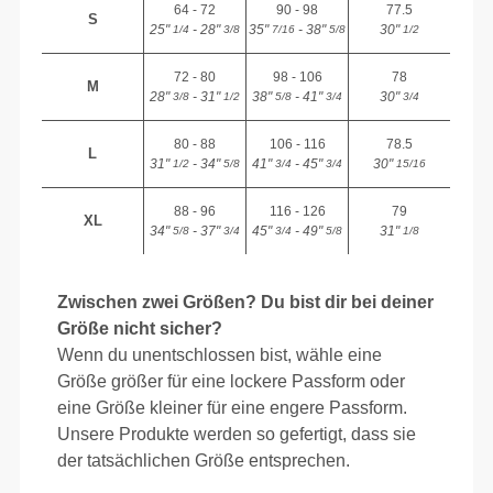
64 - 72
90 - 98
77.5
S
25"
- 28"
35"
- 38"
30"
1/4
3/8
7/16
5/8
1/2
72 - 80
98 - 106
78
M
28"
- 31"
38"
- 41"
30"
3/8
1/2
5/8
3/4
3/4
80 - 88
106 - 116
78.5
L
31"
- 34"
41"
- 45"
30"
1/2
5/8
3/4
3/4
15/16
88 - 96
116 - 126
79
XL
34"
- 37"
45"
- 49"
31"
5/8
3/4
3/4
5/8
1/8
Zwischen zwei Größen? Du bist dir bei deiner
Größe nicht sicher?
Wenn du unentschlossen bist, wähle eine
Größe größer für eine lockere Passform oder
eine Größe kleiner für eine engere Passform.
Unsere Produkte werden so gefertigt, dass sie
der tatsächlichen Größe entsprechen.