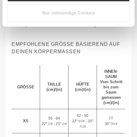
Nur notwendige Cookies
Absolute Bewegungsfreiheit. Deine bequeme,
entspannte Passform für einen lässigen Look.
EMPFOHLENE GRÖSSE BASIEREND AUF D
EINEN KÖRPERMASSEN
INNEN-
SAUM
Vom Schritt
TAILLE
HÜFTE
GRÖSSE
bis zum
(cm)/(in)
(cm)/(in)
Saum
gemessen
(cm)/(in)
82 - 90
56 - 64
77
XS
32"
- 35"
5/16
22"
- 25"
30"
1/8
1/4
5/16
7/16