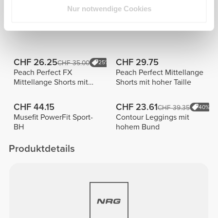
Nur notwendige Cookies
Alles
Bestseller
ansehen
CHF 26.25
CHF 29.75
CHF 35.00
25%
Peach Perfect FX
Peach Perfect Mittellange
Mittellange Shorts mit
Shorts mit hoher Taille
normaler Taille
CHF 44.15
CHF 23.61
CHF 39.35
40%
Musefit PowerFit Sport-
Contour Leggings mit
BH
hohem Bund
Produktdetails