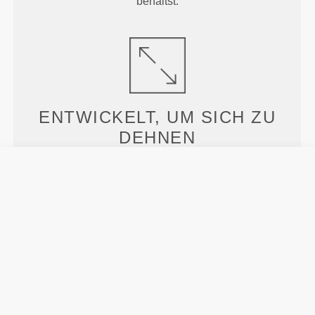
behältst.
ENTWICKELT, UM
SICH ZU
DEHNEN
Im Labor entwickelte 2-Wege-Stretch-Konstruktion,
die für plötzliche Geschwindigkeitsstöße und
Richtungswechsel ausgelegt ist.
MEHR ALS
DAS AUGE