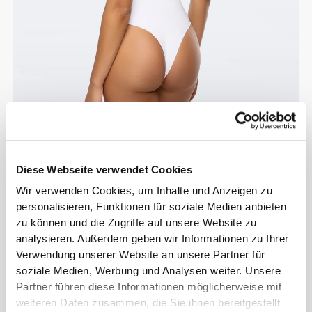
Diese Webseite verwendet Cookies
Info und Pflegehinweise
Wir verwenden Cookies, um Inhalte und Anzeigen zu
personalisieren, Funktionen für soziale Medien anbieten
zu können und die Zugriffe auf unsere Website zu
Gesamtbewertungen
analysieren. Außerdem geben wir Informationen zu Ihrer
4.9
Verwendung unserer Website an unsere Partner für
(22 Bewertungen)
soziale Medien, Werbung und Analysen weiter. Unsere
Partner führen diese Informationen möglicherweise mit
Alles
weiteren Daten zusammen, die Sie ihnen bereitgestellt
Aus unserer Community