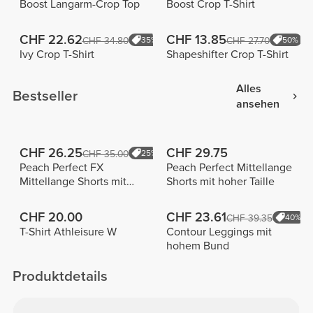
Boost Langarm-Crop Top
Boost Crop T-Shirt
CHF 22.62
CHF 13.85
CHF 34.80
35%
CHF 27.70
50%
Ivy Crop T-Shirt
Shapeshifter Crop T-Shirt
Alles
Bestseller
ansehen
CHF 26.25
CHF 29.75
CHF 35.00
25%
Peach Perfect FX
Peach Perfect Mittellange
Mittellange Shorts mit
Shorts mit hoher Taille
normaler Taille
CHF 20.00
CHF 23.61
CHF 39.35
40%
T-Shirt Athleisure W
Contour Leggings mit
hohem Bund
Produktdetails