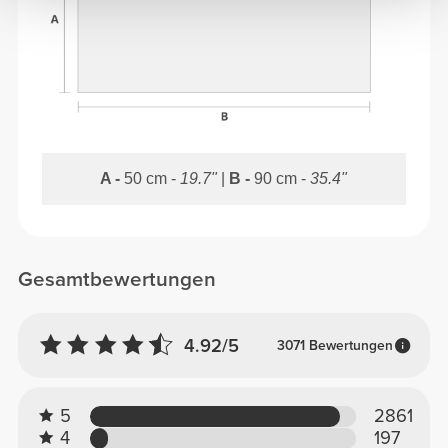
A -
50 cm -
19.7"
|
B -
90 cm -
35.4"
Gesamtbewertungen
4.92/5
3071 Bewertungen
5
2861
4
197