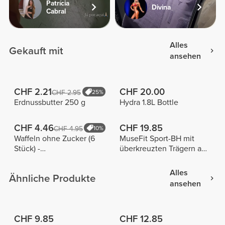
Patrícia
Divina
Cabral
Alles
Gekauft mit
ansehen
CHF 2.21
CHF 20.00
CHF 2.95
25%
Erdnussbutter 250 g
Hydra 1.8L Bottle
CHF 4.46
CHF 19.85
CHF 4.95
10%
Waffeln ohne Zucker (6
MuseFit Sport-BH mit
Stück) -
überkreuzten Trägern am
Vanillegeschmack
Rücken
Alles
Ähnliche Produkte
ansehen
CHF 9.85
CHF 12.85