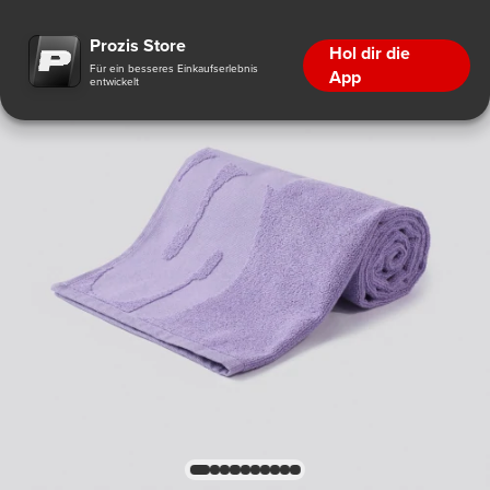
Prozis Store
Hol dir die
Für ein besseres Einkaufserlebnis
App
entwickelt