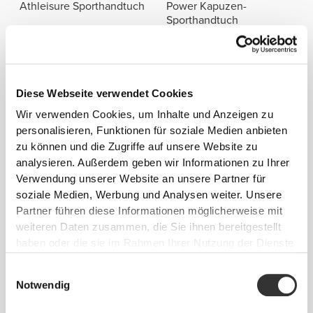
Athleisure Sporthandtuch
Power Kapuzen-
Sporthandtuch
CHF 12.75
CHF 10.00
SoulSkin Kapuzen-
Script Sporthandtuch
Sporthandtuch
Diese Webseite verwendet Cookies
Wir verwenden Cookies, um Inhalte und Anzeigen zu
Alles
Bestseller
personalisieren, Funktionen für soziale Medien anbieten
ansehen
zu können und die Zugriffe auf unsere Website zu
analysieren. Außerdem geben wir Informationen zu Ihrer
Verwendung unserer Website an unsere Partner für
CHF 35.00
CHF 10.00
soziale Medien, Werbung und Analysen weiter. Unsere
WIP Oversized T-Shirt
Script Sporthandtuch
Partner führen diese Informationen möglicherweise mit
weiteren Daten zusammen, die Sie ihnen bereitgestellt
CHF 35.00
CHF 29.75
haben oder die sie im Rahmen Ihrer Nutzung der Dienste
Peach Perfect FX
Peach Perfect Mittellange
gesammelt haben.
Mittellange Shorts mit
Shorts mit hoher Taille
Einwilligungsauswahl
normaler Taille
Notwendig
Info und Pflegehinweise