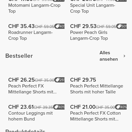
Motomami Langarm-Crop
Special Unit Langarm-
Top
Crop Top
CHF 35.43
CHF 29.53
CHF 59.05
40%
CHF 59.05
50%
Roadrunner Langarm-
Power Peach Girls
Crop Top
Langarm-Crop Top
Alles
Bestseller
ansehen
CHF 26.25
CHF 29.75
CHF 35.00
25%
Peach Perfect FX
Peach Perfect Mittellange
Mittellange Shorts mit
Shorts mit hoher Taille
normaler Taille
CHF 23.61
CHF 21.00
CHF 39.35
40%
CHF 35.00
40%
Contour Leggings mit
Peach Perfect FX Cotton
hohem Bund
Mittellange Shorts mit
normaler Taille
Produktdetails