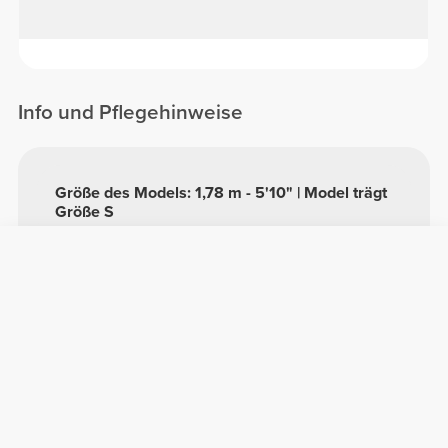
Info und Pflegehinweise
Größe des Models: 1,78 m - 5'10" | Model trägt
Größe S
Siehe Größentabelle in der Beschreibung.
Zusammensetzung
58% Polyamid
38% Polyester
4% Elastan
Made in Portugal