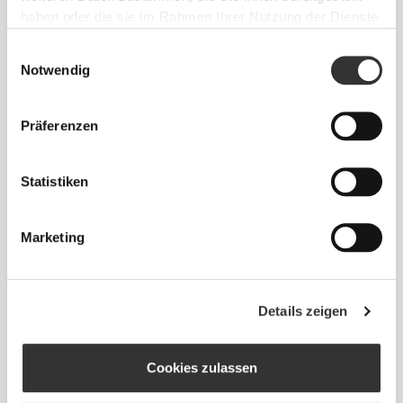
haben oder die sie im Rahmen Ihrer Nutzung der Dienste
fortschrittliche Stricktechnologie, die
gesammelt haben.
leistungsstarke, hautähnliche Kleidungsstücke mit
Einwilligungsauswahl
verbesserter Dehnbarkeit, Halt und Komfort schafft.
Notwendig
RevoKnit
leistet mehr, fühlt sich besser an und ist
Präferenzen
schonender für die Umwelt.
Statistiken
FASERTECHNOLOGIE
Marketing
Details zeigen
Cookies zulassen
58% Polyamid / 38% Polyester / 4% Elastan