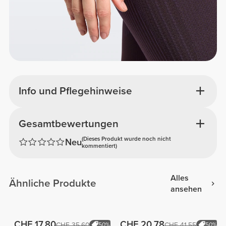
Info und Pflegehinweise
Gesamtbewertungen
(Dieses Produkt wurde noch nicht
Neu
kommentiert)
Alles
Ähnliche Produkte
ansehen
CHF 17.80
CHF 20.78
CHF 35.60
50%
CHF 41.55
50%