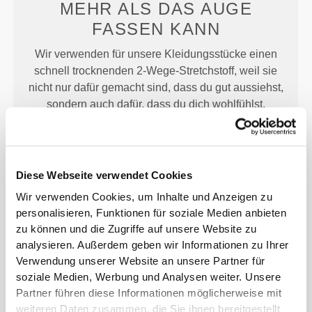
MEHR ALS
DAS AUGE
FASSEN KANN
Wir verwenden für unsere Kleidungsstücke einen
schnell trocknenden 2-Wege-Stretchstoff, weil sie
nicht nur dafür gemacht sind, dass du gut aussiehst,
sondern auch dafür, dass du dich wohlfühlst.
ENTWICKELT MIT
REVOKNIT
Diese Webseite verwendet Cookies
-TECHNOLOGIE
Wir verwenden Cookies, um Inhalte und Anzeigen zu
personalisieren, Funktionen für soziale Medien anbieten
zu können und die Zugriffe auf unsere Website zu
analysieren. Außerdem geben wir Informationen zu Ihrer
Verwendung unserer Website an unsere Partner für
soziale Medien, Werbung und Analysen weiter. Unsere
Partner führen diese Informationen möglicherweise mit
RevoKnit
ist eine von Prozis entwickelte
weiteren Daten zusammen, die Sie ihnen bereitgestellt