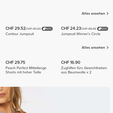
Inês Neto
Vezga
Rosamaria
Aversa
1
1
5
Alles ansehen
CHF 29.52
CHF 24.23
CHF 49.20
CHF 48.45
40%
50%
Contour Jumpsuit
Jumpsuit Winner's Circle
Alles ansehen
CHF 29.75
CHF 16.90
Peach Perfect Mittellange
Zughilfen fürs Gewichtheben
Shorts mit hoher Taille
aus Baumwolle x 2