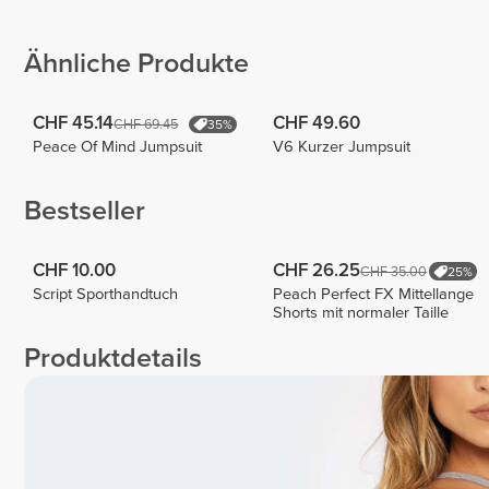
Ceballos
Peneda
Julia
Bounty
2
7
Ähnliche Produkte
CHF 45.14
CHF 49.60
CHF 69.45
35%
Peace Of Mind Jumpsuit
V6 Kurzer Jumpsuit
Bestseller
CHF 10.00
CHF 26.25
CHF 35.00
25%
Script Sporthandtuch
Peach Perfect FX Mittellange
Shorts mit normaler Taille
Produktdetails