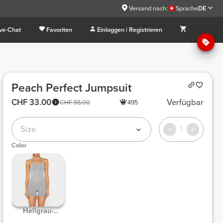
Versand nach:
Sprache
DE
ive-Chat
Favoriten
Einloggen | Registrieren
Peach Perfect Jumpsuit
CHF 33.00
Verfügbar
CHF 55.00
495
Size
1
Color
Hellgrau-
Melange