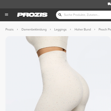
Prozis
Damenbekleidung
Leggings
Hoher Bund
Peach Pe