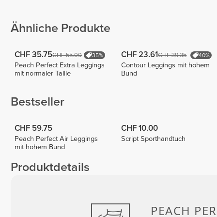
Colucci
Escaffre
Luizajuli
1
Ähnliche Produkte
CHF 35.75
CHF 23.61
CHF 55.00
CHF 39.35
35%
40%
Peach Perfect Extra Leggings
Contour Leggings mit hohem
mit normaler Taille
Bund
Bestseller
CHF 59.75
CHF 10.00
Peach Perfect Air Leggings
Script Sporthandtuch
mit hohem Bund
Produktdetails
PEACH
PER