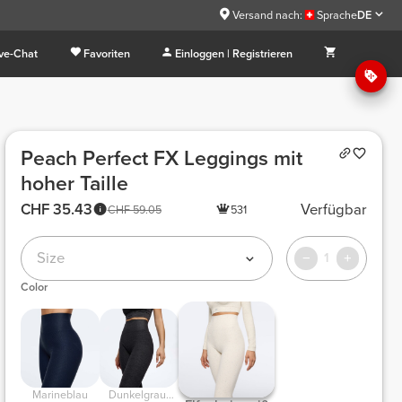
Versand nach:
Sprache
DE
ive-Chat
Favoriten
Einloggen | Registrieren
Peach Perfect FX Leggings mit
hoher Taille
CHF 35.43
Verfügbar
CHF 59.05
531
Size
1
Color
Marineblau
Dunkelgrau-