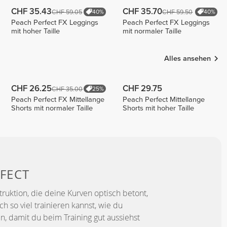
CHF 35.43
CHF 35.70
CHF 59.05
CHF 59.50
40%
40%
Peach Perfect FX Leggings
Peach Perfect FX Leggings
mit hoher Taille
mit normaler Taille
Alles ansehen
CHF 26.25
CHF 29.75
CHF 35.00
25%
Peach Perfect FX Mittellange
Peach Perfect Mittellange
Shorts mit normaler Taille
Shorts mit hoher Taille
FECT
truktion, die deine Kurven optisch betont,
 so viel trainieren kannst, wie du
n, damit du beim Training gut aussiehst