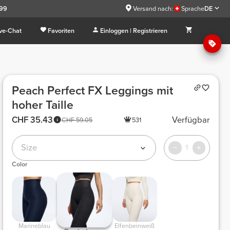
.99
Versand nach:
Sprache
DE
ive-Chat
Favoriten
Einloggen | Registrieren
Peach Perfect FX Leggings mit
hoher Taille
CHF 35.43
Verfügbar
CHF 59.05
531
Size
1
Color
Marineblau
Elfenbeinweiß