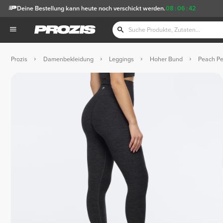
Deine Bestellung kann heute noch verschickt werden.
08
:
06
:
41
Prozis
Damenbekleidung
Leggings
Hoher Bund
Peach Pe