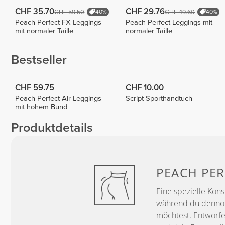
CHF 35.70
CHF 29.76
CHF 59.50
CHF 49.60
40%
40%
Peach Perfect FX Leggings
Peach Perfect Leggings mit
mit normaler Taille
normaler Taille
Bestseller
CHF 59.75
CHF 10.00
Peach Perfect Air Leggings
Script Sporthandtuch
mit hohem Bund
Produktdetails
PEACH
PER
Eine spezielle Kons
während du dennoch
möchtest. Entworfe