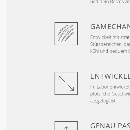
und dein Bestes gib
GAMECHA
Entwickelt mit str
Stützbereichen, da
kühl und bequem b
ENTWICKE
Im Labor entwickelt
plötzliche Geschwi
ausgelegt ist.
GENAU
PA