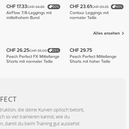
CHF 17.33
CHF 23.61
CHF 34.65
CHF 39.35
50%
40%
AirFlow 7/8-Leggings mit
Contour Leggings mit
mittelhohem Bund
normaler Taille
Alles ansehen
CHF 26.25
CHF 29.75
CHF 35.00
25%
Peach Perfect FX Mittellange
Peach Perfect Mittellange
Shorts mit normaler Taille
Shorts mit hoher Taille
FECT
truktion, die deine Kurven optisch betont,
 so viel trainieren kannst, wie du
n, damit du beim Training gut aussiehst