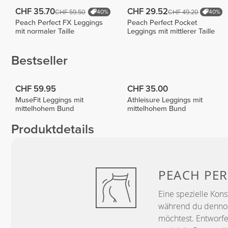
CHF 35.70
CHF 29.52
CHF 59.50
CHF 49.20
40%
40%
Peach Perfect FX Leggings
Peach Perfect Pocket
mit normaler Taille
Leggings mit mittlerer Taille
Bestseller
CHF 59.95
CHF 35.00
MuseFit Leggings mit
Athleisure Leggings mit
mittelhohem Bund
mittelhohem Bund
Produktdetails
PEACH
PER
Eine spezielle Kons
während du dennoch
möchtest. Entworfe