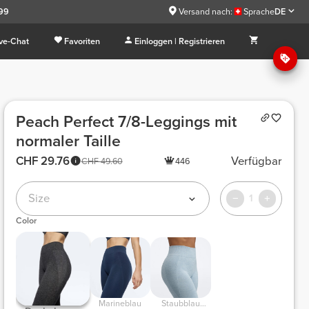
.99
Versand nach:
Sprache
DE
ive-Chat
Favoriten
Einloggen | Registrieren
Peach Perfect 7/8-Leggings mit
normaler Taille
CHF 29.76
Verfügbar
CHF 49.60
446
Size
1
Color
Marineblau
Staubblau