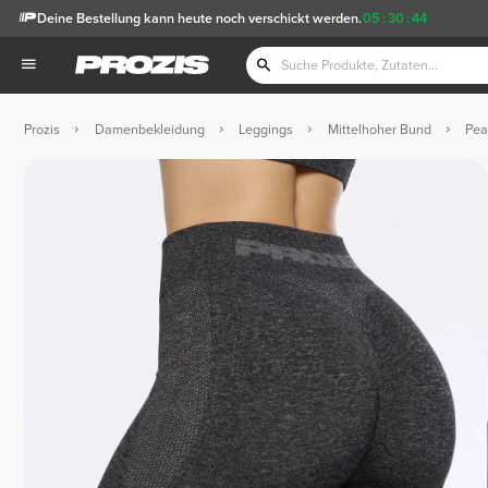
Deine Bestellung kann heute noch verschickt werden.
05
:
30
:
43
Prozis
Damenbekleidung
Leggings
Mittelhoher Bund
Pea