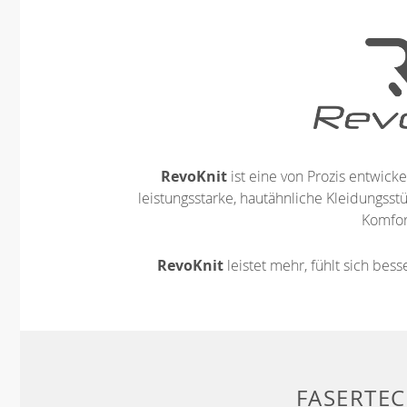
RevoKnit
ist eine von Prozis entwickel
leistungsstarke, hautähnliche Kleidungsst
Komfort
RevoKnit
leistet mehr, fühlt sich bes
FASERTE