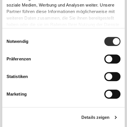
Freiheit! Ohne eingenähtes Etikett wird das Tragen
soziale Medien, Werbung und Analysen weiter. Unsere
von Kleidung noch bequemer, da es zu keinen
Partner führen diese Informationen möglicherweise mit
Hautreizungen kommt.
weiteren Daten zusammen, die Sie ihnen bereitgestellt
haben oder die sie im Rahmen Ihrer Nutzung der Dienste
gesammelt haben.
TIPP ZUR PASSFORM
Einwilligungsauswahl
Notwendig
Präferenzen
Dieser Artikel
Eng
Statistiken
Marketing
Details zeigen