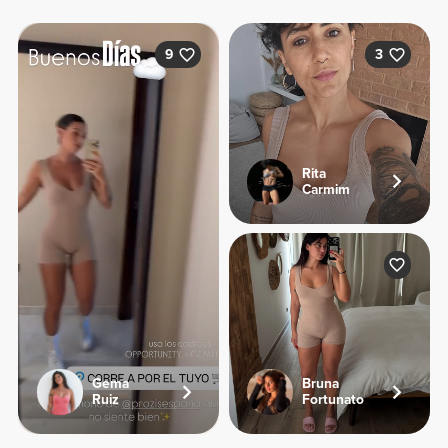
9
3
Rita
Carmim
Gema
Bruna
Ruiz
Fortunato