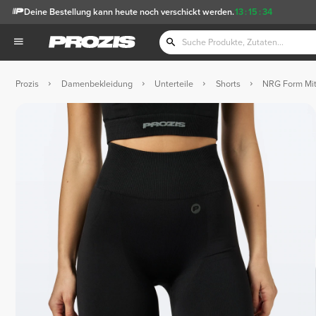
Deine Bestellung kann heute noch verschickt werden.
13
:
15
:
33
Prozis
Damenbekleidung
Unterteile
Shorts
NRG Form Mitt