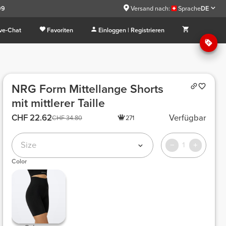
99
Versand nach:
Sprache
DE
ive-Chat
Favoriten
Einloggen | Registrieren
NRG Form Mittellange Shorts
mit mittlerer Taille
CHF 22.62
Verfügbar
CHF 34.80
271
Size
1
Color