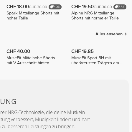
CHF 18.00
CHF 19.50
CHF 30.00
CHF 30.00
40%
35%
Spark Mittellange Shorts mit
Alpine NRG Mittellange
hoher Taille
Shorts mit normaler Taille
Alles ansehen
CHF 40.00
CHF 19.85
MuseFit Mittelhohe Shorts
MuseFit Sport-BH mit
mit V-Ausschnitt hinten
überkreuzten Trägern am
Rücken
TUNG
erer NRG-Technologie, die deine Muskeln
utung verbessert, Müdigkeit lindert und hart
h zu besseren Leistungen zu bringen.