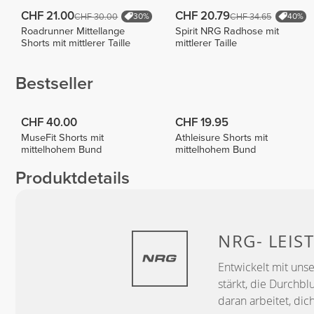
CHF 21.00
CHF 20.79
CHF 30.00
CHF 34.65
30%
40%
Roadrunner Mittellange
Spirit NRG Radhose mit
Shorts mit mittlerer Taille
mittlerer Taille
Bestseller
CHF 40.00
CHF 19.95
MuseFit Shorts mit
Athleisure Shorts mit
mittelhohem Bund
mittelhohem Bund
Produktdetails
NRG-
LEIS
Entwickelt mit uns
stärkt, die Durchbl
daran arbeitet, dic