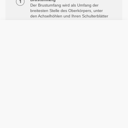
Der Brustumfang wird als Umfang der
breitesten Stelle des Oberkörpers, unter
den Achselhöhlen und Ihren Schulterblätter
gemessen, wobei das Maßband horizontal
eng am Körper anliegen sollte.
Taille
Messung um die natürliche Gürtellinie
herum.
Info und Pflegehinweise
Größe des Models: 1,79 m - 5'10" | Model trägt
Größe S