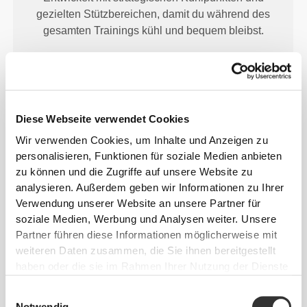
gezielten Stützbereichen, damit du während des
gesamten Trainings kühl und bequem bleibst.
Diese Webseite verwendet Cookies
MEHR ALS
DAS AUGE
Wir verwenden Cookies, um Inhalte und Anzeigen zu
personalisieren, Funktionen für soziale Medien anbieten
FASSEN KANN
zu können und die Zugriffe auf unsere Website zu
analysieren. Außerdem geben wir Informationen zu Ihrer
Unsere Kleidungsstücke werden aus einem schnell
Verwendung unserer Website an unsere Partner für
trocknenden Stoff hergestellt, damit du während
soziale Medien, Werbung und Analysen weiter. Unsere
deines Trainings oder Laufens leichter, frischer und
Partner führen diese Informationen möglicherweise mit
bequemer bleibst.
weiteren Daten zusammen, die Sie ihnen bereitgestellt
haben oder die sie im Rahmen Ihrer Nutzung der Dienste
gesammelt haben.
Einwilligungsauswahl