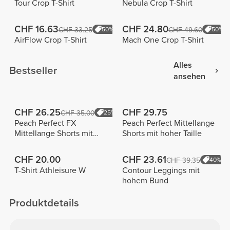
Tour Crop T-Shirt
Nebula Crop T-Shirt
CHF 16.63
CHF 24.80
CHF 33.25
50%
CHF 49.60
50%
AirFlow Crop T-Shirt
Mach One Crop T-Shirt
Alles
Bestseller
ansehen
CHF 26.25
CHF 29.75
CHF 35.00
25%
Peach Perfect FX
Peach Perfect Mittellange
Mittellange Shorts mit
Shorts mit hoher Taille
normaler Taille
CHF 20.00
CHF 23.61
CHF 39.35
40%
T-Shirt Athleisure W
Contour Leggings mit
hohem Bund
Produktdetails