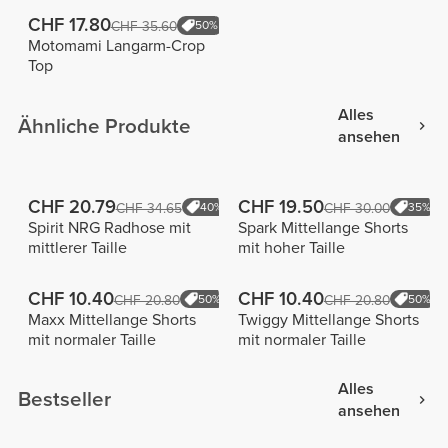
CHF 17.80
CHF 35.60
50%
Motomami Langarm-Crop
Top
Alles
Ähnliche Produkte
ansehen
CHF 20.79
CHF 19.50
CHF 34.65
40%
CHF 30.00
35%
Spirit NRG Radhose mit
Spark Mittellange Shorts
mittlerer Taille
mit hoher Taille
CHF 10.40
CHF 10.40
CHF 20.80
50%
CHF 20.80
50%
Maxx Mittellange Shorts
Twiggy Mittellange Shorts
mit normaler Taille
mit normaler Taille
Alles
Bestseller
ansehen