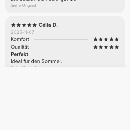
Siehe Original
Célia D.
2025-11-07
Komfort
Qualität
Perfekt
Ideal für den Sommer.
Siehe Original
Ana N.
2025-09-30
Komfort
Qualität
Shorts
Super elegant
Siehe Original