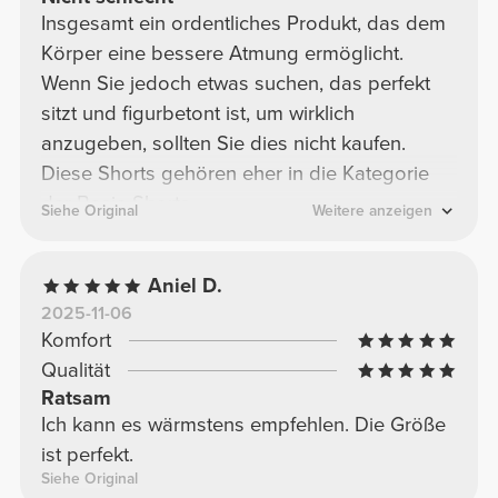
Insgesamt ein ordentliches Produkt, das dem
Körper eine bessere Atmung ermöglicht.
Wenn Sie jedoch etwas suchen, das perfekt
sitzt und figurbetont ist, um wirklich
anzugeben, sollten Sie dies nicht kaufen.
Diese Shorts gehören eher in die Kategorie
der Basic-Shorts.
Siehe Original
Weitere anzeigen
Aniel D.
2025-11-06
Komfort
Qualität
Ratsam
Ich kann es wärmstens empfehlen. Die Größe
ist perfekt.
Siehe Original