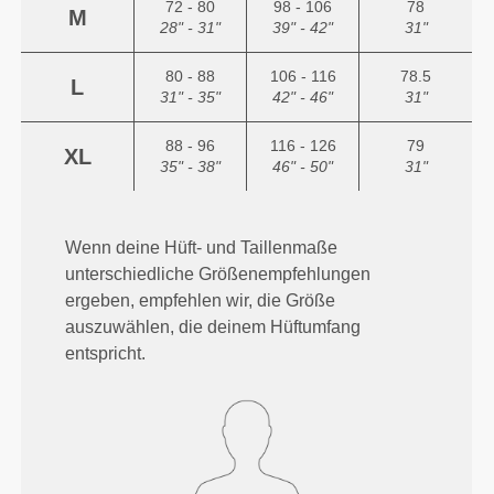
72 - 80
98 - 106
78
M
28" - 31"
39" - 42"
31"
80 - 88
106 - 116
78.5
L
31" - 35"
42" - 46"
31"
88 - 96
116 - 126
79
XL
35" - 38"
46" - 50"
31"
Wenn deine Hüft- und Taillenmaße
unterschiedliche Größenempfehlungen
ergeben, empfehlen wir, die Größe
auszuwählen, die deinem Hüftumfang
entspricht.