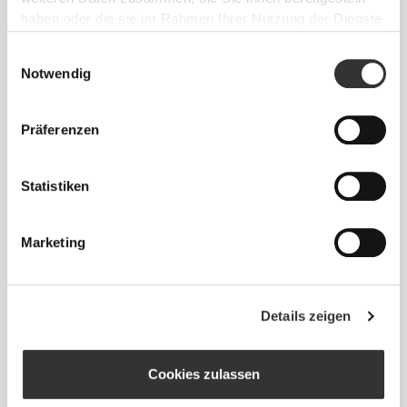
haben oder die sie im Rahmen Ihrer Nutzung der Dienste
Unsere Kleidung steht für Komfort. Unsere
gesammelt haben.
Herangehensweise hinterlässt einen wichtigen
Einwilligungsauswahl
Eindruck auf unsere Kleidung: auf die nahtlose
Notwendig
Freiheit! Ohne eingenähtes Etikett wird das Tragen
von Kleidung noch bequemer, da es zu keinen
Präferenzen
Hautreizungen kommt.
Statistiken
TIPP ZUR PASSFORM
Marketing
Dieser Artikel
Eng
Details zeigen
Cookies zulassen