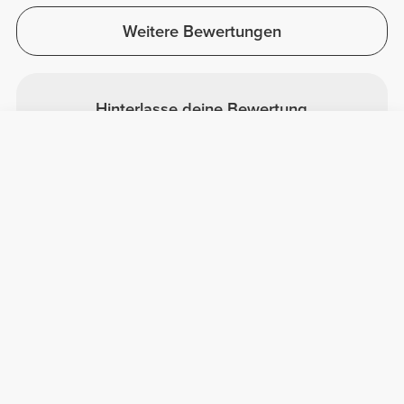
Weitere Bewertungen
Hinterlasse deine Bewertung
Teile dein Feedback mit anderen
Prozis-Kunden.
Bewertung
Nützliche Information
Schließe dich unserem Team an!
Werde Partner
AGB