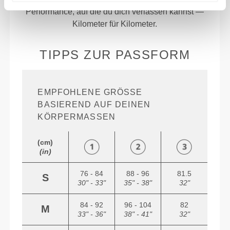
Performance, auf die du dich verlassen kannst —
Kilometer für Kilometer.
TIPPS ZUR PASSFORM
EMPFOHLENE GRÖSSE B
ASIEREND AUF DEINEN K
ÖRPERMASSEN
(cm)
(in)
76 - 84
88 - 96
81.5
S
30" - 33"
35" - 38"
32"
84 - 92
96 - 104
82
M
33" - 36"
38" - 41"
32"