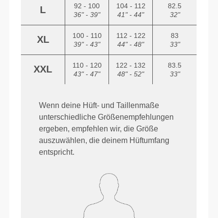
92 - 100
104 - 112
82.5
L
36" - 39"
41" - 44"
32"
100 - 110
112 - 122
83
XL
39" - 43"
44" - 48"
33"
110 - 120
122 - 132
83.5
XXL
43" - 47"
48" - 52"
33"
Wenn deine Hüft- und Taillenmaße
unterschiedliche Größenempfehlungen
ergeben, empfehlen wir, die Größe
auszuwählen, die deinem Hüftumfang
entspricht.