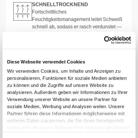
SCHNELLTROCKNEND
Fortschrittliches
Feuchtigkeitsmanagement leitet Schweiß
schnell ab, sodass er rasch verdunstet —
für ein trockenes Hautgefühl und
anhaltenden Tragekomfort.
Diese Webseite verwendet Cookies
NORMALE PASSFORM
Wir verwenden Cookies, um Inhalte und Anzeigen zu
personalisieren, Funktionen für soziale Medien anbieten
FÜR DRINNEN UND DRAUSSEN G
zu können und die Zugriffe auf unsere Website zu
EEIGNET
analysieren. Außerdem geben wir Informationen zu Ihrer
KOMFORT IN ALLEN JAHRESZEITEN
Verwendung unserer Website an unsere Partner für
soziale Medien, Werbung und Analysen weiter. Unsere
TRAINING MIT MITTLERER
Partner führen diese Informationen möglicherweise mit
BELASTUNG
weiteren Daten zusammen, die Sie ihnen bereitgestellt
haben oder die sie im Rahmen Ihrer Nutzung der Dienste
gesammelt haben.