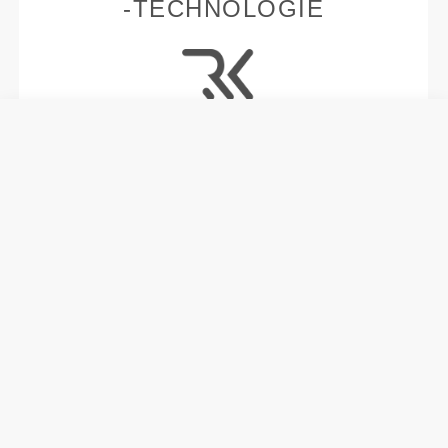
-TECHNOLOGIE
RevoKnit
ist eine von Prozis entwickelte
fortschrittliche Stricktechnologie, die
leistungsstarke, hautähnliche Kleidungsstücke mit
verbesserter Dehnbarkeit, Halt und Komfort schafft.
RevoKnit
leistet mehr, fühlt sich besser an und ist
schonender für die Umwelt.
FASERTECHNOLOGIE