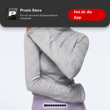
Prozis Store
Hol dir die
Für ein besseres Einkaufserlebnis
App
entwickelt