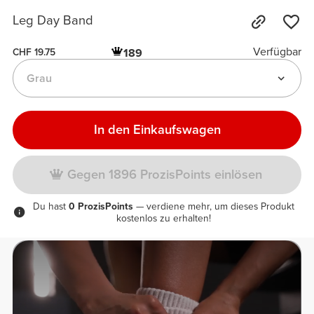
Leg Day Band
Verfügbar
189
CHF 19.75
Grau
In den Einkaufswagen
Gegen 1896 ProzisPoints einlösen
Du hast
0 ProzisPoints
— verdiene mehr, um dieses Produkt
kostenlos zu erhalten!