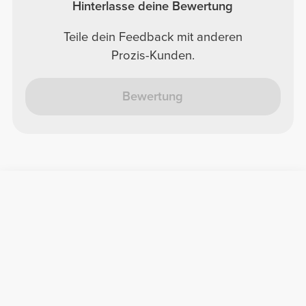
Hinterlasse deine Bewertung
Teile dein Feedback mit anderen
Prozis-Kunden.
Bewertung
Nützliche Information
Schließe dich unserem Team an!
Werde Partner
AGB
Kundendienst
Newsletter abonnieren
Erhalte Neuigkeiten und
Angebote per E-Mail direkt in