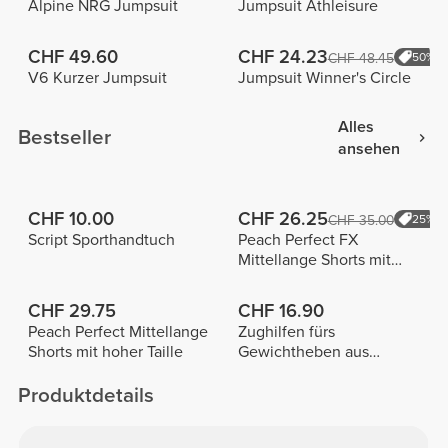
Alpine NRG Jumpsuit
Jumpsuit Athleisure
CHF 49.60
CHF 24.23
CHF 48.45
50%
V6 Kurzer Jumpsuit
Jumpsuit Winner's Circle
Alles
Bestseller
ansehen
CHF 10.00
CHF 26.25
CHF 35.00
25%
Script Sporthandtuch
Peach Perfect FX
Mittellange Shorts mit
normaler Taille
CHF 29.75
CHF 16.90
Peach Perfect Mittellange
Zughilfen fürs
Shorts mit hoher Taille
Gewichtheben aus
Baumwolle x 2
Produktdetails